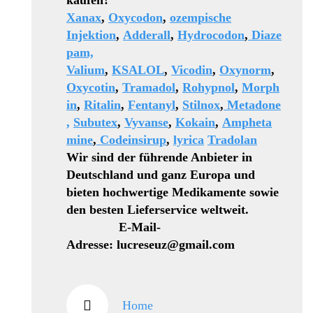
kaufen?
Xanax
,
Oxycodon
,
ozempische
Injektion
,
Adderall
,
Hydrocodon
,
Diaze
pam,
Valium
,
KSALOL
,
Vicodin
,
Oxynorm
,
Oxycotin
,
Tramadol
,
Rohypnol
,
Morph
in
,
Ritalin
,
Fentanyl
,
Stilnox
,
Metadone
,
Subutex
,
Vyvanse
,
Kokain
,
Ampheta
mine
,
Codeinsirup
,
lyrica
Tradolan
Wir sind der führende Anbieter in
Deutschland und ganz Europa und
bieten hochwertige Medikamente sowie
den besten Lieferservice weltweit.
E-Mail-
Adresse: lucreseuz@gmail.com
Home