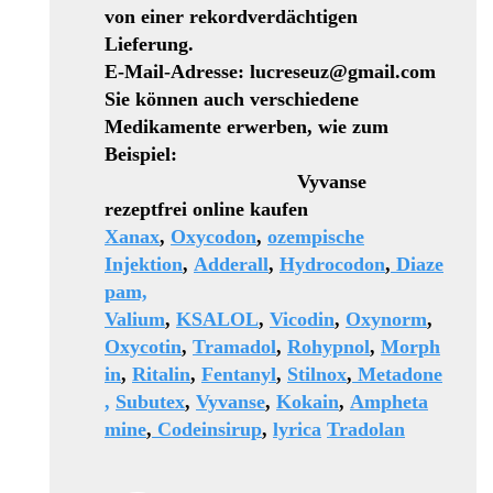
von einer rekordverdächtigen
Lieferung.
E-Mail-Adresse: lucreseuz@gmail.com
Sie können auch verschiedene
Medikamente erwerben, wie zum
Beispiel:
Vyvanse
rezeptfrei online kaufen
Xanax
,
Oxycodon
,
ozempische
Injektion
,
Adderall
,
Hydrocodon
,
Diaze
pam,
Valium
,
KSALOL
,
Vicodin
,
Oxynorm
,
Oxycotin
,
Tramadol
,
Rohypnol
,
Morph
in
,
Ritalin
,
Fentanyl
,
Stilnox
,
Metadone
,
Subutex
,
Vyvanse
,
Kokain
,
Ampheta
mine
,
Codeinsirup
,
lyrica
Tradolan