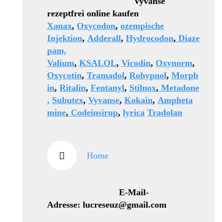
Vyvanse
rezeptfrei online kaufen
Xanax
,
Oxycodon
,
ozempische
Injektion
,
Adderall
,
Hydrocodon
,
Diaze
pam,
Valium
,
KSALOL
,
Vicodin
,
Oxynorm
,
Oxycotin
,
Tramadol
,
Rohypnol
,
Morph
in
,
Ritalin
,
Fentanyl
,
Stilnox
,
Metadone
,
Subutex
,
Vyvanse
,
Kokain
,
Ampheta
mine
,
Codeinsirup
,
lyrica
Tradolan
Home
E-Mail-
Adresse: lucreseuz@gmail.com