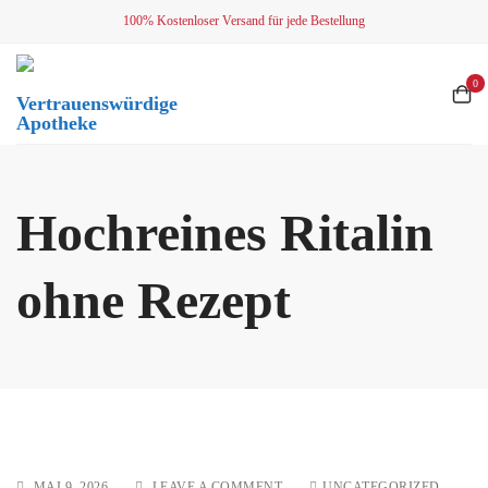
Skip
100% Kostenloser Versand für jede Bestellung
to
content
0
Vertrauenswürdige
Apotheke
Hochreines Ritalin
ohne Rezept
ON
MAI 9, 2026
LEAVE A COMMENT
UNCATEGORIZED