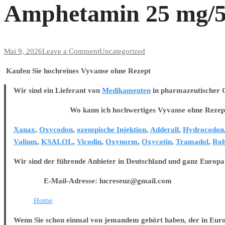
Amphetamin 25 mg/50
on
Mai 9, 2026
Leave a Comment
Uncategorized
Amphetamin
Kaufen Sie hochreines Vyvanse ohne Rezept
25
mg/50
Wir sind ein Lieferant von
Medikamenten
in pharmazeutischer Qu
mg/100
Wo kann ich hochwertiges Vyvanse ohne Rezept 
mg,
schnelle
Xanax
,
Oxycodon
,
ozempische Injektion
,
Adderall
,
Hydrocodon
Lieferung
Valium
,
KSALOL
,
Vicodin
,
Oxynorm
,
Oxycotin
,
Tramadol
,
Roh
Wir sind der führende Anbieter in Deutschland und ganz Europa
E-Mail-Adresse: lucreseuz@gmail.com
Home
Wenn Sie schon einmal von jemandem gehört haben, der in Europa