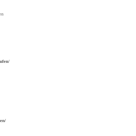
en
ufen/
en/