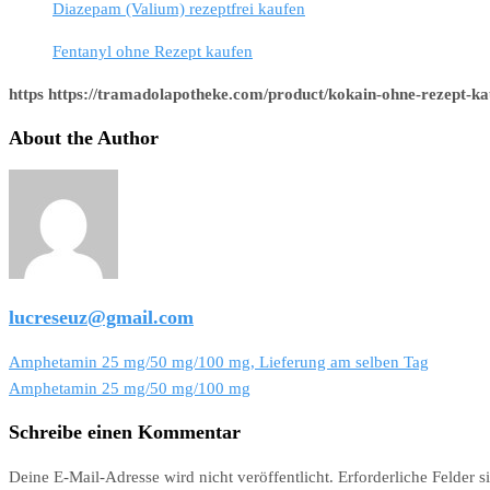
Diazepam (Valium) rezeptfrei kaufen
Fentanyl ohne Rezept kaufen
https https://tramadolapotheke.com/product/kokain-ohne-rezept-ka
About the Author
lucreseuz@gmail.com
Beitragsnavigation
Amphetamin 25 mg/50 mg/100 mg, Lieferung am selben Tag
Amphetamin 25 mg/50 mg/100 mg
Schreibe einen Kommentar
Deine E-Mail-Adresse wird nicht veröffentlicht.
Erforderliche Felder s