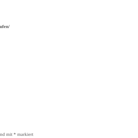
ufen/
ind mit
*
markiert