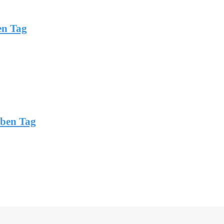
en Tag
lben Tag