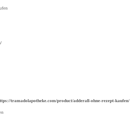
aufen
/
ttps://tramadolapotheke.com/product/adderall-ohne-rezept-kaufen/
en