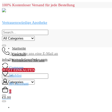
Skip
100% Kostenloser Versand für jede Bestellung
to
content
Vertrauenswürdige Apotheke
Primary Menu
Startseite
Senden Sie uns eine E-Mail an
Geschäft
info@tramadolapotheke.com
Kontaktieren Sie uns
Compare
JETZT EINKAUFEN
Wishlist
My Account
0
€0.00