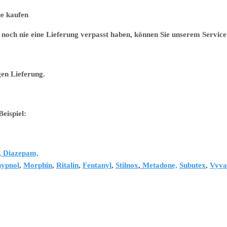
 kaufen
noch nie eine Lieferung verpasst haben, können Sie unserem Service 
gen Lieferung.
eispiel:
,
Diazepam,
ypnol
,
Morphin
,
Ritalin
,
Fentanyl
,
Stilnox
,
Metadone,
Subutex
,
Vyva