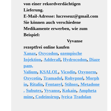
von einer rekordverdächtigen
Lieferung.
E-Mail-Adresse: lucreseuz@gmail.com
Sie können auch verschiedene
Medikamente erwerben, wie zum
Beispiel:
Vyvanse
rezeptfrei online kaufen
Xanax
,
Oxycodon
,
ozempische
Injektion
,
Adderall
,
Hydrocodon
,
Diaze
pam,
Valium
,
KSALOL
,
Vicodin
,
Oxynorm
,
Oxycotin
,
Tramadol
,
Rohypnol
,
Morph
in
,
Ritalin
,
Fentanyl
,
Stilnox
,
Metadone
,
Subutex
,
Vyvanse
,
Kokain
,
Ampheta
mine
,
Codeinsirup
,
lyrica
Tradolan