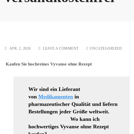
ON
APR. 2, 2026
LEAVE A COMMENT
UNCATEGORIZED
VYVANSE
25
Kaufen Sie hochreines Vyvanse ohne Rezept
MG/50
MG/100
MG
VERSANDKOSTENFREI
Wir sind ein Lieferant
von
Medikamenten
in
pharmazeutischer Qualität und liefern
Bestellungen jeder Größe weltweit.
Wo kann ich
hochwertiges Vyvanse ohne Rezept