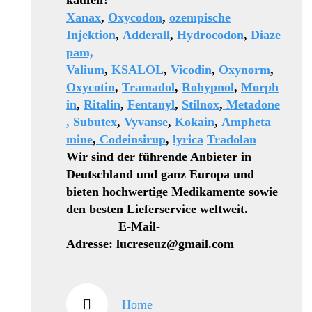
kaufen?
Xanax
,
Oxycodon
,
ozempische
Injektion
,
Adderall
,
Hydrocodon
,
Diaze
pam,
Valium
,
KSALOL
,
Vicodin
,
Oxynorm
,
Oxycotin
,
Tramadol
,
Rohypnol
,
Morph
in
,
Ritalin
,
Fentanyl
,
Stilnox
,
Metadone
,
Subutex
,
Vyvanse
,
Kokain
,
Ampheta
mine
,
Codeinsirup
,
lyrica
Tradolan
Wir sind der führende Anbieter in
Deutschland und ganz Europa und
bieten hochwertige Medikamente sowie
den besten Lieferservice weltweit.
E-Mail-
Adresse: lucreseuz@gmail.com
Home