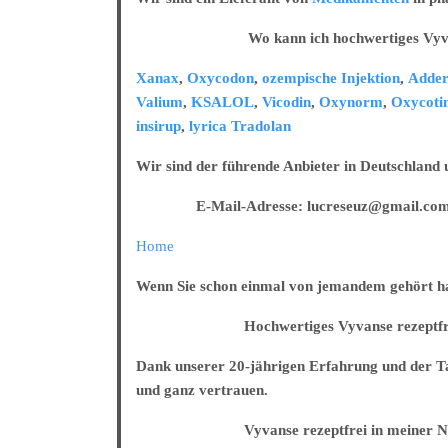
mg/50
mg/100
Wo kann ich hochwertiges Vyvanse 
mg
versandkostenfrei
Xanax
,
Oxycodon
,
ozempische Injektion
,
Adder
Valium
,
KSALOL
,
Vicodin
,
Oxynorm
,
Oxycoti
insirup
,
lyrica
Tradolan
Wir sind der führende Anbieter in Deutschland
E-Mail-Adresse: lucreseuz@gmail.co
Home
Wenn Sie schon einmal von jemandem gehört habe
Hochwertiges Vyvanse rezeptfrei in
Dank unserer 20-jährigen Erfahrung und der Tat
und ganz vertrauen.
Vyvanse rezeptfrei in meiner Näh