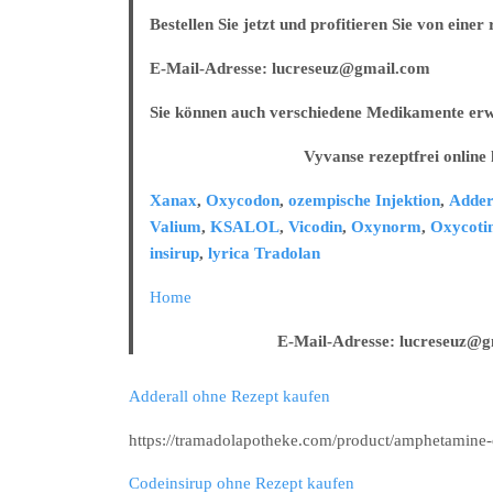
Bestellen Sie jetzt und profitieren Sie von eine
E-Mail-Adresse: lucreseuz@gmail.com
Sie können auch verschiedene Medikamente erw
Vyvanse rezeptfrei online ka
Xanax
,
Oxycodon
,
ozempische Injektion
,
Adder
Valium
,
KSALOL
,
Vicodin
,
Oxynorm
,
Oxycoti
insirup
,
lyrica
Tradolan
Home
E-Mail-Adresse: lucreseuz@gma
Adderall ohne Rezept kaufen
https://tramadolapotheke.com/product/amphetamine-
Codeinsirup ohne Rezept kaufen