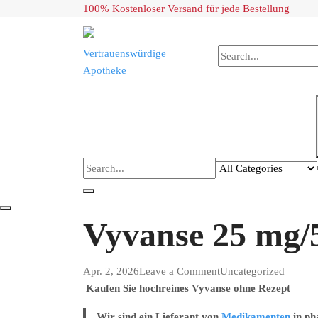
Skip
100% Kostenloser Versand für jede Bestellung
to
content
Vertrauenswürdige
Apotheke
Vyvanse 25 mg/
on
Apr. 2, 2026
Leave a Comment
Uncategorized
Vyvanse
Kaufen Sie hochreines Vyvanse ohne Rezept
25
Wir sind ein Lieferant von
Medikamenten
in ph