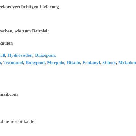
r rekordverdächtigen Lieferung.
erben, wie zum Beispiel:
ufen
all
,
Hydrocodon
,
Diazepam,
n
,
Tramadol
,
Rohypnol
,
Morphin
,
Ritalin
,
Fentanyl
,
Stilnox
,
Metadon
il.com
ohne-rezept-kaufen