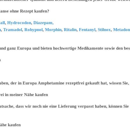
ohne Rezept kaufen?
all
,
Hydrocodon
,
Diazepam,
n
,
Tramadol
,
Rohypnol
,
Morphin
,
Ritalin
,
Fentanyl
,
Stilnox
,
Metadon
 und ganz Europa und bieten hochwertige Medikamente sowie den best
m
n, der in Europa Amphetamine rezeptfrei gekauft hat, wissen Sie, d
 meiner Nähe kaufen
sache, dass wir noch nie eine Lieferung verpasst haben, können Sie 
e kaufen