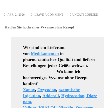
ON
APR. 2, 2026
LEAVE A COMMENT
UNCATEGORIZED
TRADOLAN
OHNE
Kaufen Sie hochreines Vyvanse ohne Rezept
REZEPT
IN
MEINER
NÄHE
Wir sind ein Lieferant
von
Medikamenten
in
pharmazeutischer Qualität und liefern
Bestellungen jeder Größe weltweit.
Wo kann ich
hochwertiges Vyvanse ohne Rezept
kaufen?
Xanax
,
Oxycodon
,
ozempische
Injektion
,
Adderall
,
Hydrocodon
,
Diaze
pam,
Valium
,
KSALOL
,
Vicodin
,
Oxynorm
,