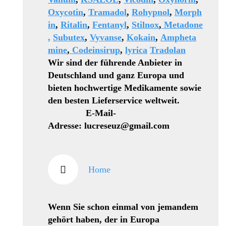
Oxycotin
,
Tramadol
,
Rohypnol
,
Morph
in
,
Ritalin
,
Fentanyl
,
Stilnox
,
Metadone
,
Subutex
,
Vyvanse
,
Kokain
,
Ampheta
mine
,
Codeinsirup
,
lyrica
Tradolan
Wir sind der führende Anbieter in
Deutschland und ganz Europa und
bieten hochwertige Medikamente sowie
den besten Lieferservice weltweit.
E-Mail-
Adresse: lucreseuz@gmail.com
Home
Wenn Sie schon einmal von jemandem
gehört haben, der in Europa