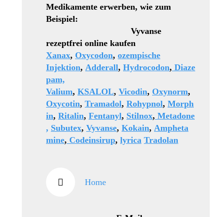
Medikamente erwerben, wie zum
Beispiel:
Vyvanse
rezeptfrei online kaufen
Xanax
,
Oxycodon
,
ozempische
Injektion
,
Adderall
,
Hydrocodon
,
Diaze
pam,
Valium
,
KSALOL
,
Vicodin
,
Oxynorm
,
Oxycotin
,
Tramadol
,
Rohypnol
,
Morph
in
,
Ritalin
,
Fentanyl
,
Stilnox
,
Metadone
,
Subutex
,
Vyvanse
,
Kokain
,
Ampheta
mine
,
Codeinsirup
,
lyrica
Tradolan
Home