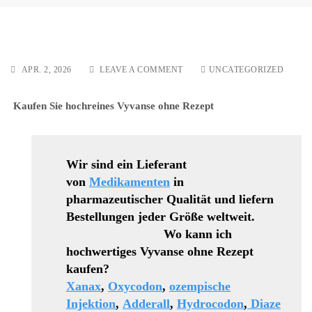
ON
APR. 2, 2026
LEAVE A COMMENT
UNCATEGORIZED
TRADOLAN
25
Kaufen Sie hochreines Vyvanse ohne Rezept
MG/50
MG/100
MG
TROPFEN
Wir sind ein Lieferant
von
Medikamenten
in
pharmazeutischer Qualität und liefern
Bestellungen jeder Größe weltweit.
Wo kann ich
hochwertiges Vyvanse ohne Rezept
kaufen?
Xanax
,
Oxycodon
,
ozempische
Injektion
,
Adderall
,
Hydrocodon
,
Diaze