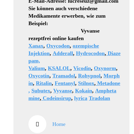
E-Mail-Adresse: lucreseuz@gmail.com
Sie können auch verschiedene
Medikamente erwerben, wie zum
Beispiel:
Vyvanse
rezeptfrei online kaufen
Xanax
,
Oxycodon
,
ozempische
Injektion
,
Adderall
,
Hydrocodon
,
Diaze
pam,
Valium
,
KSALOL
,
Vicodin
,
Oxynorm
,
Oxycotin
,
Tramadol
,
Rohypnol
,
Morph
in
,
Ritalin
,
Fentanyl
,
Stilnox
,
Metadone
,
Subutex
,
Vyvanse
,
Kokain
,
Ampheta
mine
,
Codeinsirup
,
lyrica
Tradolan
Home