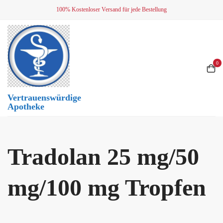
Skip
100% Kostenloser Versand für jede Bestellung
to
content
0
Vertrauenswürdige
Apotheke
Tradolan 25 mg/50
mg/100 mg Tropfen