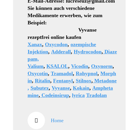
E-Mail-Adresse: lucreseuz@gmail.com
Sie können auch verschiedene
Medikamente erwerben, wie zum
Beispiel:
Vyvanse
rezeptfrei online kaufen
Xanax
,
Oxycodon
,
ozempische
Injektion
,
Adderall
,
Hydrocodon
,
Diaze
pam,
Valium
,
KSALOL
,
Vicodin
,
Oxynorm
,
Oxycotin
,
Tramadol
,
Rohypnol
,
Morph
in
,
Ritalin
,
Fentanyl
,
Stilnox
,
Metadone
,
Subutex
,
Vyvanse
,
Kokain
,
Ampheta
mine
,
Codeinsirup
,
lyrica
Tradolan
Home