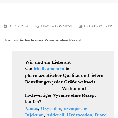
ON
APR. 2, 2026
LEAVE A COMMENT
UNCATEGORIZED
TRADOLAN
25
Kaufen Sie hochreines Vyvanse ohne Rezept
MG/50
MG/100
MG
Wir sind ein Lieferant
von
Medikamenten
in
pharmazeutischer Qualität und liefern
Bestellungen jeder Größe weltweit.
Wo kann ich
hochwertiges Vyvanse ohne Rezept
kaufen?
Xanax
,
Oxycodon
,
ozempische
Injektion
,
Adderall
,
Hydrocodon
,
Diaze