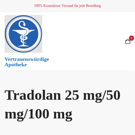
Skip
100% Kostenloser Versand für jede Bestellung
to
content
0
Vertrauenswürdige
Apotheke
Tradolan 25 mg/50
mg/100 mg