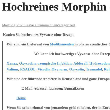
Hochreines Morphin 
on
März 29, 2026
Leave a Comment
Uncategorized
Hochreines
Kaufen Sie hochreines Vyvanse ohne Rezept
Morphin
ohne
Wir sind ein Lieferant von
Medikamenten
in pharmazeutischer Qu
Rezept
Wo kann ich hochwertiges Vyvanse ohne Rezept 
Xanax
,
Oxycodon
,
ozempische Injektion
,
Adderall
,
Hydrocodon
Valium
,
KSALOL
,
Vicodin
,
Oxynorm
,
Oxycotin
,
Tramadol
,
Roh
Wir sind der führende Anbieter in Deutschland und ganz Europa
E-Mail-Adresse: lucreseuz@gmail.com
Home
Wenn Sie schon einmal von jemandem gehört haben, der in Europa