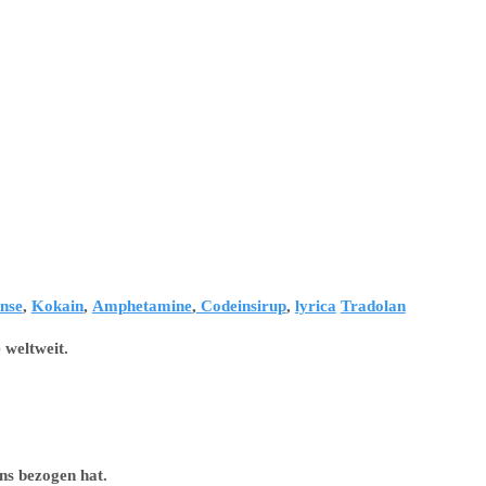
nse
,
Kokain
,
Amphetamine
,
Codeinsirup
,
lyrica
Tradolan
 weltweit.
ns bezogen hat.