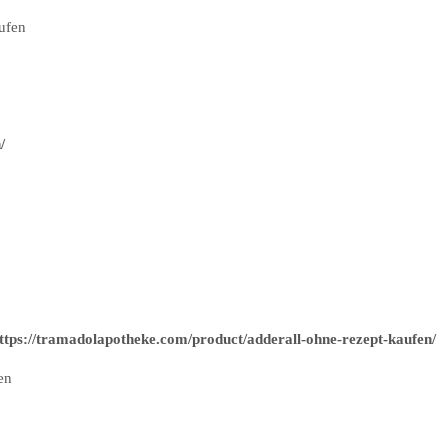
aufen
/
ttps://tramadolapotheke.com/product/adderall-ohne-rezept-kaufen/
en