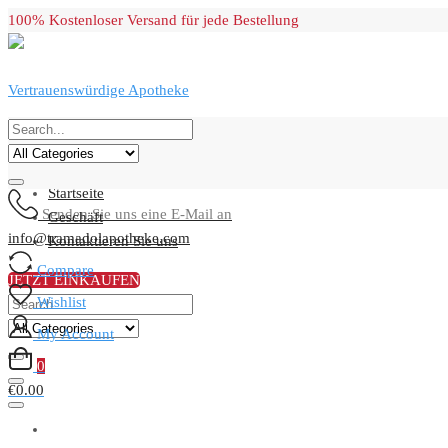
Skip
100% Kostenloser Versand für jede Bestellung
to
content
Vertrauenswürdige Apotheke
Primary Menu
Startseite
Senden Sie uns eine E-Mail an
Geschäft
info@tramadolapotheke.com
Kontaktieren Sie uns
Compare
JETZT EINKAUFEN
Wishlist
My Account
0
€0.00