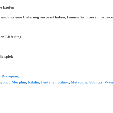
 kaufen
noch nie eine Lieferung verpasst haben, können Sie unserem Service 
gen Lieferung.
eispiel:
,
Diazepam,
ypnol
,
Morphin
,
Ritalin
,
Fentanyl
,
Stilnox
,
Metadone,
Subutex
,
Vyva