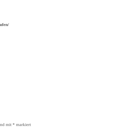
ufen/
ind mit
*
markiert