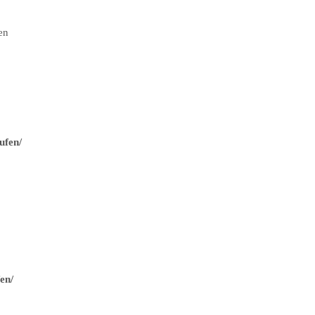
en
ufen/
en/