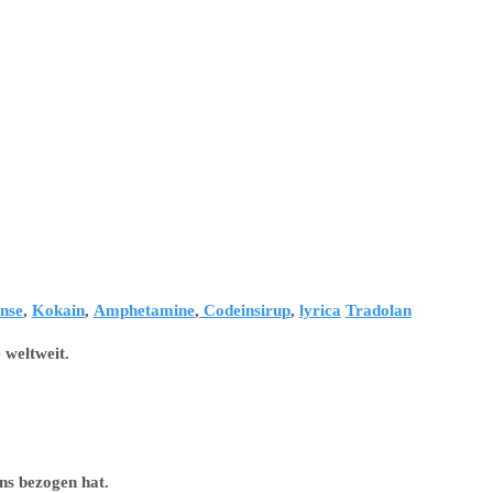
nse
,
Kokain
,
Amphetamine
,
Codeinsirup
,
lyrica
Tradolan
 weltweit.
ns bezogen hat.