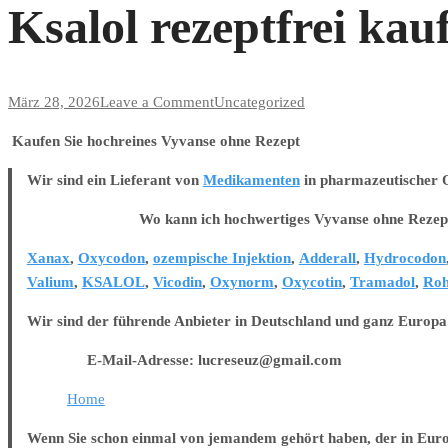
Ksalol rezeptfrei kau
on
März 28, 2026
Leave a Comment
Uncategorized
Ksalol
Kaufen Sie hochreines Vyvanse ohne Rezept
rezeptfrei
kaufen
Wir sind ein Lieferant von
Medikamenten
in pharmazeutischer Qu
Wo kann ich hochwertiges Vyvanse ohne Rezept 
Xanax
,
Oxycodon
,
ozempische Injektion
,
Adderall
,
Hydrocodon
Valium
,
KSALOL
,
Vicodin
,
Oxynorm
,
Oxycotin
,
Tramadol
,
Roh
Wir sind der führende Anbieter in Deutschland und ganz Europa
E-Mail-Adresse: lucreseuz@gmail.com
Home
Wenn Sie schon einmal von jemandem gehört haben, der in Europa