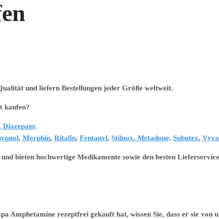
fen
alität und liefern Bestellungen jeder Größe weltweit.
kaufen?
,
Diazepam,
ypnol
,
Morphin
,
Ritalin
,
Fentanyl
,
Stilnox
,
Metadone,
Subutex
,
Vyva
 und bieten hochwertige Medikamente sowie den besten Lieferservice
 Amphetamine rezeptfrei gekauft hat, wissen Sie, dass er sie von u