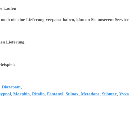
 kaufen
noch nie eine Lieferung verpasst haben, können Sie unserem Service 
gen Lieferung.
eispiel:
,
Diazepam,
ypnol
,
Morphin
,
Ritalin
,
Fentanyl
,
Stilnox
,
Metadone,
Subutex
,
Vyva