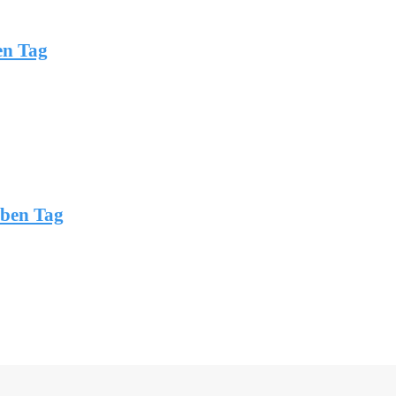
en Tag
lben Tag