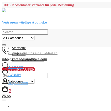
Skip
100% Kostenloser Versand für jede Bestellung
to
content
Vertrauenswürdige Apotheke
Primary Menu
Startseite
Senden Sie uns eine E-Mail an
Geschäft
info@tramadolapotheke.com
Kontaktieren Sie uns
Compare
JETZT EINKAUFEN
Wishlist
My Account
0
€0.00