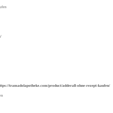
aufen
/
ttps://tramadolapotheke.com/product/adderall-ohne-rezept-kaufen/
en