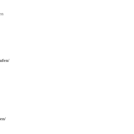
en
ufen/
en/