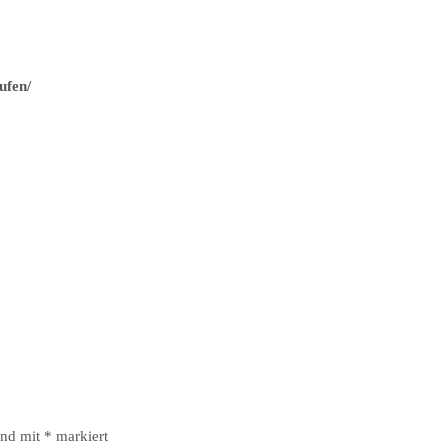
ufen/
ind mit
*
markiert