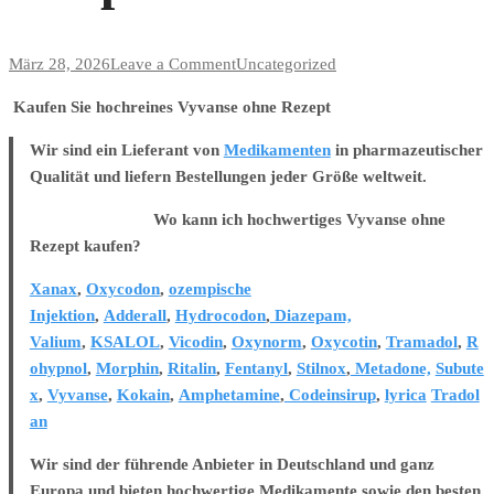
on
März 28, 2026
Leave a Comment
Uncategorized
Kaufen
Kaufen Sie hochreines Vyvanse ohne Rezept
Sie
hochwertige
Wir sind ein Lieferant von
Medikamenten
in pharmazeutischer
Amphetamine
Qualität und liefern Bestellungen jeder Größe weltweit.
rezeptfrei
Wo kann ich hochwertiges Vyvanse ohne
online
Rezept kaufen?
Xanax
,
Oxycodon
,
ozempische
Injektion
,
Adderall
,
Hydrocodon
,
Diazepam,
Valium
,
KSALOL
,
Vicodin
,
Oxynorm
,
Oxycotin
,
Tramadol
,
R
ohypnol
,
Morphin
,
Ritalin
,
Fentanyl
,
Stilnox
,
Metadone,
Subute
x
,
Vyvanse
,
Kokain
,
Amphetamine
,
Codeinsirup
,
lyrica
Tradol
an
Wir sind der führende Anbieter in Deutschland und ganz
Europa und bieten hochwertige Medikamente sowie den besten