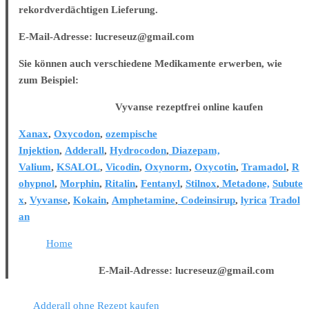
rekordverdächtigen Lieferung.
E-Mail-Adresse: lucreseuz@gmail.com
Sie können auch verschiedene Medikamente erwerben, wie
zum Beispiel:
Vyvanse rezeptfrei online kaufen
Xanax
,
Oxycodon
,
ozempische
Injektion
,
Adderall
,
Hydrocodon
,
Diazepam,
Valium
,
KSALOL
,
Vicodin
,
Oxynorm
,
Oxycotin
,
Tramadol
,
R
ohypnol
,
Morphin
,
Ritalin
,
Fentanyl
,
Stilnox
,
Metadone,
Subute
x
,
Vyvanse
,
Kokain
,
Amphetamine
,
Codeinsirup
,
lyrica
Tradol
an
Home
E-Mail-Adresse: lucreseuz@gmail.com
Adderall ohne Rezept kaufen