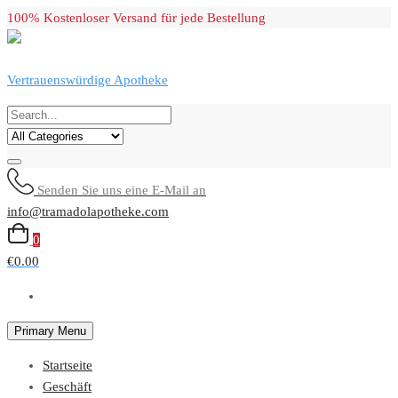
Skip
100% Kostenloser Versand für jede Bestellung
to
content
Vertrauenswürdige Apotheke
Senden Sie uns eine E-Mail an
info@tramadolapotheke.com
0
€0.00
Primary Menu
Startseite
Geschäft