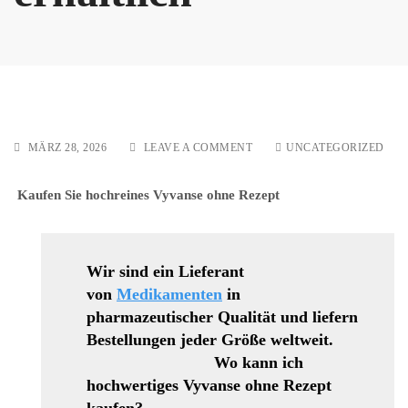
ON
MÄRZ 28, 2026
LEAVE A COMMENT
UNCATEGORIZED
HOCHREINES
KOKAIN
Kaufen Sie hochreines Vyvanse ohne Rezept
OHNE
REZEPT
ERHÄLTLICH
Wir sind ein Lieferant
von
Medikamenten
in
pharmazeutischer Qualität und liefern
Bestellungen jeder Größe weltweit.
Wo kann ich
hochwertiges Vyvanse ohne Rezept