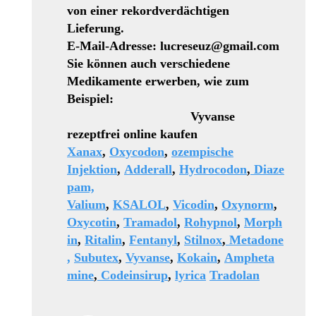
von einer rekordverdächtigen
Lieferung.
E-Mail-Adresse: lucreseuz@gmail.com
Sie können auch verschiedene
Medikamente erwerben, wie zum
Beispiel:
Vyvanse
rezeptfrei online kaufen
Xanax
,
Oxycodon
,
ozempische
Injektion
,
Adderall
,
Hydrocodon
,
Diaze
pam,
Valium
,
KSALOL
,
Vicodin
,
Oxynorm
,
Oxycotin
,
Tramadol
,
Rohypnol
,
Morph
in
,
Ritalin
,
Fentanyl
,
Stilnox
,
Metadone
,
Subutex
,
Vyvanse
,
Kokain
,
Ampheta
mine
,
Codeinsirup
,
lyrica
Tradolan