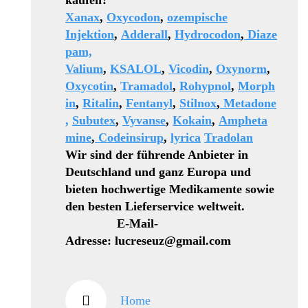
kaufen?
Xanax
,
Oxycodon
,
ozempische
Injektion
,
Adderall
,
Hydrocodon
,
Diaze
pam,
Valium
,
KSALOL
,
Vicodin
,
Oxynorm
,
Oxycotin
,
Tramadol
,
Rohypnol
,
Morph
in
,
Ritalin
,
Fentanyl
,
Stilnox
,
Metadone
,
Subutex
,
Vyvanse
,
Kokain
,
Ampheta
mine
,
Codeinsirup
,
lyrica
Tradolan
Wir sind der führende Anbieter in
Deutschland und ganz Europa und
bieten hochwertige Medikamente sowie
den besten Lieferservice weltweit.
E-Mail-
Adresse: lucreseuz@gmail.com
Home