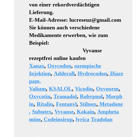
von einer rekordverdächtigen
Lieferung.
E-Mail-Adresse: lucreseuz@gmail.com
Sie können auch verschiedene
Medikamente erwerben, wie zum
Beispiel:
Vyvanse
rezeptfrei online kaufen
Xanax
,
Oxycodon
,
ozempische
Injektion
,
Adderall
,
Hydrocodon
,
Diaze
pam,
Valium
,
KSALOL
,
Vicodin
,
Oxynorm
,
Oxycotin
,
Tramadol
,
Rohypnol
,
Morph
in
,
Ritalin
,
Fentanyl
,
Stilnox
,
Metadone
,
Subutex
,
Vyvanse
,
Kokain
,
Ampheta
mine
,
Codeinsirup
,
lyrica
Tradolan