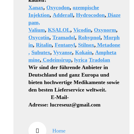
kaufen?
Xanax
,
Oxycodon
,
ozempische
Injektion
,
Adderall
,
Hydrocodon
,
Diaze
pam,
Valium
,
KSALOL
,
Vicodin
,
Oxynorm
,
Oxycotin
,
Tramadol
,
Rohypnol
,
Morph
in
,
Ritalin
,
Fentanyl
,
Stilnox
,
Metadone
,
Subutex
,
Vyvanse
,
Kokain
,
Ampheta
mine
,
Codeinsirup
,
lyrica
Tradolan
Wir sind der führende Anbieter in
Deutschland und ganz Europa und
bieten hochwertige Medikamente sowie
den besten Lieferservice weltweit.
E-Mail-
Adresse: lucreseuz@gmail.com
Home