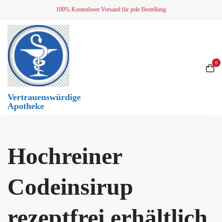
Skip
100% Kostenloser Versand für jede Bestellung
to
content
0
Vertrauenswürdige
Apotheke
Hochreiner
Codeinsirup
rezeptfrei erhältlich