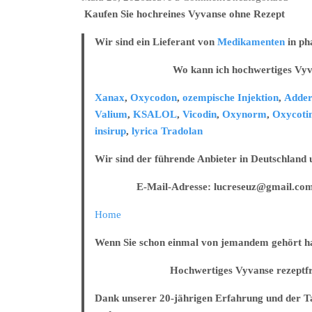
Fentanyl
Kaufen Sie hochreines Vyvanse ohne Rezept
25
Wir sind ein Lieferant von
Medikamenten
in ph
mg/50
mg/100
Wo kann ich hochwertiges Vyvanse 
mg
Lieferung
Xanax
,
Oxycodon
,
ozempische Injektion
,
Adder
am
Valium
,
KSALOL
,
Vicodin
,
Oxynorm
,
Oxycoti
selben
insirup
,
lyrica
Tradolan
Tag
Wir sind der führende Anbieter in Deutschland
E-Mail-Adresse: lucreseuz@gmail.co
Home
Wenn Sie schon einmal von jemandem gehört habe
Hochwertiges Vyvanse rezeptfrei in
Dank unserer 20-jährigen Erfahrung und der Tat