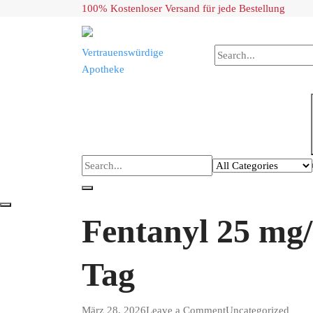
Skip
100% Kostenloser Versand für jede Bestellung
to
content
Vertrauenswürdige
Apotheke
Fentanyl 25 mg
Tag
on
März 28, 2026
Leave a Comment
Uncategorized