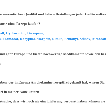
armazeutischer Qualität und liefern Bestellungen jeder Größe weltwe
ohne Rezept kaufen?
all
,
Hydrocodon
,
Diazepam,
n
,
Tramadol
,
Rohypnol
,
Morphin
,
Ritalin
,
Fentanyl
,
Stilnox
,
Metadon
 und ganz Europa und bieten hochwertige Medikamente sowie den best
m
n, der in Europa Amphetamine rezeptfrei gekauft hat, wissen Sie, d
 meiner Nähe kaufen
sache, dass wir noch nie eine Lieferung verpasst haben, können Sie 