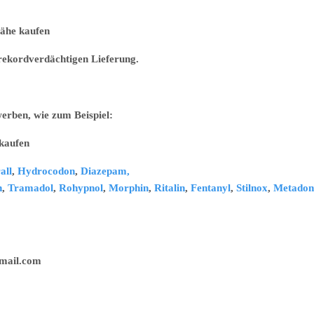
e kaufen
r rekordverdächtigen Lieferung.
erben, wie zum Beispiel:
ufen
all
,
Hydrocodon
,
Diazepam,
n
,
Tramadol
,
Rohypnol
,
Morphin
,
Ritalin
,
Fentanyl
,
Stilnox
,
Metadon
il.com