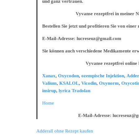
und ganz vertrauen.
Vyvanse rezeptfrei in meiner Näh
Bestellen Sie jetzt und profitieren Sie von eine
E-Mail-Adresse: lucreseuz@gmail.com
Sie können auch verschiedene Medikamente erw
Vyvanse rezeptfrei online ka
Xanax
,
Oxycodon
,
ozempische Injektion
,
Adder
Valium
,
KSALOL
,
Vicodin
,
Oxynorm
,
Oxycoti
insirup
,
lyrica
Tradolan
Home
E-Mail-Adresse: lucreseuz@gma
Adderall ohne Rezept kaufen