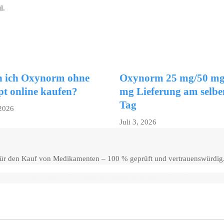
l.
 ich Oxynorm ohne
Oxynorm 25 mg/50 mg
pt online kaufen?
mg Lieferung am selbe
Tag
 2026
Juli 3, 2026
 für den Kauf von Medikamenten – 100 % geprüft und vertrauenswürdig
Copyright © 2026 Hello Shoppable. Powered by
WordPress