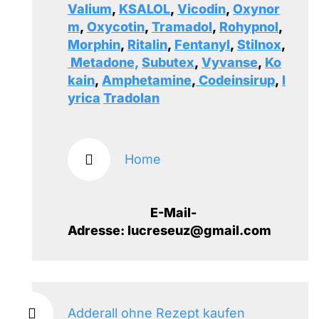
Valium
,
KSALOL
,
Vicodin
,
Oxynor
m
,
Oxycotin
,
Tramadol
,
Rohypnol
,
Morphin
,
Ritalin
,
Fentanyl
,
Stilnox
,
Metadone,
Subutex
,
Vyvanse
,
Ko
kain
,
Amphetamine
,
Codeinsirup
,
l
yrica
Tradolan
Home
E-Mail-
Adresse: lucreseuz@gmail.com
Adderall ohne Rezept kaufen