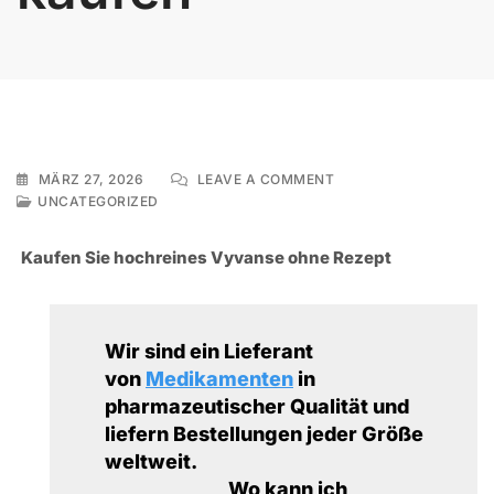
ON
MÄRZ 27, 2026
LEAVE A COMMENT
ROHYPNOL
UNCATEGORIZED
REZEPTFREI
ONLINE
Kaufen Sie hochreines Vyvanse ohne Rezept
KAUFEN
Wir sind ein Lieferant
von
Medikamenten
in
pharmazeutischer Qualität und
liefern Bestellungen jeder Größe
weltweit.
Wo kann ich