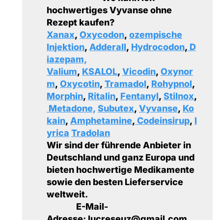
hochwertiges Vyvanse ohne
Rezept kaufen?
Xanax
,
Oxycodon
,
ozempische
Injektion
,
Adderall
,
Hydrocodon
,
D
iazepam,
Valium
,
KSALOL
,
Vicodin
,
Oxynor
m
,
Oxycotin
,
Tramadol
,
Rohypnol
,
Morphin
,
Ritalin
,
Fentanyl
,
Stilnox
,
Metadone,
Subutex
,
Vyvanse
,
Ko
kain
,
Amphetamine
,
Codeinsirup
,
l
yrica
Tradolan
Wir sind der führende Anbieter in
Deutschland und ganz Europa und
bieten hochwertige Medikamente
sowie den besten Lieferservice
weltweit.
E-Mail-
Adresse: lucreseuz@gmail.com