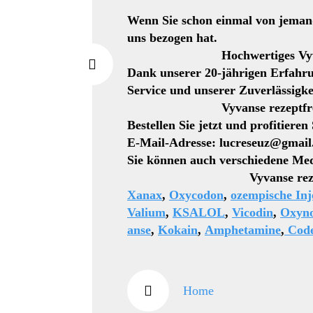
Wenn Sie schon einmal von jemand
uns bezogen hat.
Hochwertiges Vyvanse rez
Dank unserer 20-jährigen Erfahru
Service und unserer Zuverlässigke
Vyvanse rezeptfrei in m
Bestellen Sie jetzt und profitiere
E-Mail-Adresse: lucreseuz@gmai
Sie können auch verschiedene Med
Vyvanse rezeptfrei 
Xanax
,
Oxycodon
,
ozempische Inj
Valium
,
KSALOL
,
Vicodin
,
Oxyn
anse
,
Kokain
,
Amphetamine
,
Code
Home