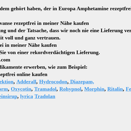
em gehört haben, der in Europa Amphetamine rezeptfrei ge
eptfrei in meiner Nähe kaufen
ng und der Tatsache, dass wir noch nie eine Lieferung ve
it voll und ganz vertrauen.
einer Nähe kaufen
n Sie von einer rekordverdächtigen Lieferung.
l.com
ikamente erwerben, wie zum Beispiel:
online kaufen
ektion
,
Adderall
,
Hydrocodon
,
Diazepam,
orm
,
Oxycotin
,
Tramadol
,
Rohypnol
,
Morphin
,
Ritalin
,
Fe
insirup
,
lyrica
Tradolan