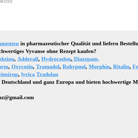
RIZED
amenten
in pharmazeutischer Qualität und liefern Bestell
s Vyvanse ohne Rezept kaufen?
ektion
,
Adderall
,
Hydrocodon
,
Diazepam,
orm
,
Oxycotin
,
Tramadol
,
Rohypnol
,
Morphin
,
Ritalin
,
Fe
insirup
,
lyrica
Tradolan
n Deutschland und ganz Europa und bieten hochwertige M
z@gmail.com