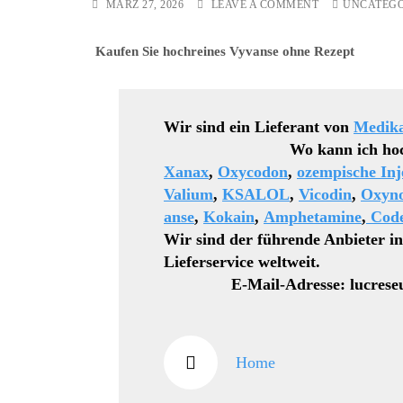
ON
MÄRZ 27, 2026
LEAVE A COMMENT
UNCATEGO
ROHYPNOL
25
Kaufen Sie hochreines Vyvanse ohne Rezept
MG/50
MG/100
MG
DISKRETE
LIEFERUNG
Wir sind ein Lieferant von
Medik
Wo kann ich hochwertige
Xanax
,
Oxycodon
,
ozempische Inj
Valium
,
KSALOL
,
Vicodin
,
Oxyn
anse
,
Kokain
,
Amphetamine
,
Code
Wir sind der führende Anbieter i
Lieferservice weltweit.
E-Mail-Adresse: lucreseu
Home