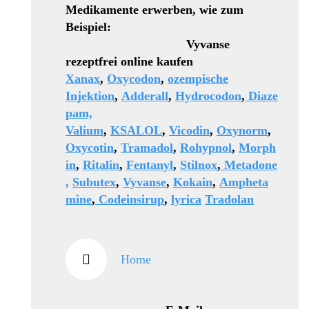
Medikamente erwerben, wie zum
Beispiel:
Vyvanse
rezeptfrei online kaufen
Xanax
,
Oxycodon
,
ozempische
Injektion
,
Adderall
,
Hydrocodon
,
Diaze
pam,
Valium
,
KSALOL
,
Vicodin
,
Oxynorm
,
Oxycotin
,
Tramadol
,
Rohypnol
,
Morph
in
,
Ritalin
,
Fentanyl
,
Stilnox
,
Metadone
,
Subutex
,
Vyvanse
,
Kokain
,
Ampheta
mine
,
Codeinsirup
,
lyrica
Tradolan
Home