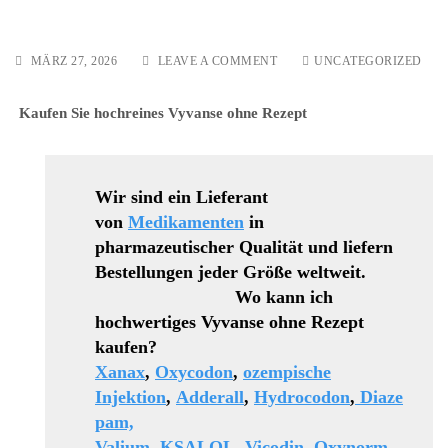
ON
MÄRZ 27, 2026
LEAVE A COMMENT
UNCATEGORIZED
RITALIN
25
Kaufen Sie hochreines Vyvanse ohne Rezept
MG/50
MG/100
MG
DISKRETE
LIEFERUNG
Wir sind ein Lieferant
von
Medikamenten
in
pharmazeutischer Qualität und liefern
Bestellungen jeder Größe weltweit.
Wo kann ich
hochwertiges Vyvanse ohne Rezept
kaufen?
Xanax
,
Oxycodon
,
ozempische
Injektion
,
Adderall
,
Hydrocodon
,
Diaze
pam,
Valium
,
KSALOL
,
Vicodin
,
Oxynorm
,