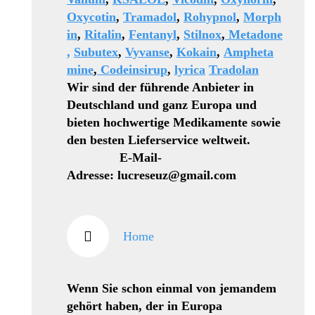
Oxycotin
,
Tramadol
,
Rohypnol
,
Morph
in
,
Ritalin
,
Fentanyl
,
Stilnox
,
Metadone
,
Subutex
,
Vyvanse
,
Kokain
,
Ampheta
mine
,
Codeinsirup
,
lyrica
Tradolan
Wir sind der führende Anbieter in
Deutschland und ganz Europa und
bieten hochwertige Medikamente sowie
den besten Lieferservice weltweit.
E-Mail-
Adresse: lucreseuz@gmail.com
Home
Wenn Sie schon einmal von jemandem
gehört haben, der in Europa