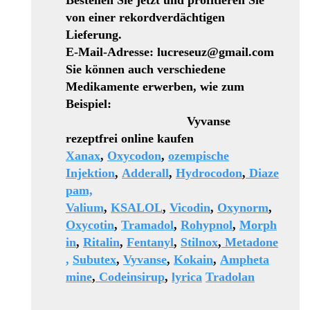
Bestellen Sie jetzt und profitieren Sie
von einer rekordverdächtigen
Lieferung.
E-Mail-Adresse: lucreseuz@gmail.com
Sie können auch verschiedene
Medikamente erwerben, wie zum
Beispiel:
Vyvanse
rezeptfrei online kaufen
Xanax
,
Oxycodon
,
ozempische
Injektion
,
Adderall
,
Hydrocodon
,
Diaze
pam,
Valium
,
KSALOL
,
Vicodin
,
Oxynorm
,
Oxycotin
,
Tramadol
,
Rohypnol
,
Morph
in
,
Ritalin
,
Fentanyl
,
Stilnox
,
Metadone
,
Subutex
,
Vyvanse
,
Kokain
,
Ampheta
mine
,
Codeinsirup
,
lyrica
Tradolan