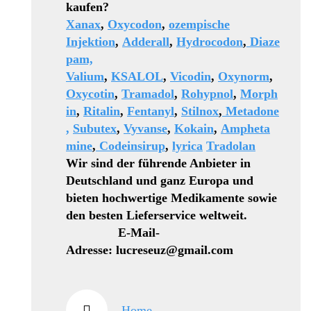
kaufen?
Xanax
,
Oxycodon
,
ozempische
Injektion
,
Adderall
,
Hydrocodon
,
Diaze
pam,
Valium
,
KSALOL
,
Vicodin
,
Oxynorm
,
Oxycotin
,
Tramadol
,
Rohypnol
,
Morph
in
,
Ritalin
,
Fentanyl
,
Stilnox
,
Metadone
,
Subutex
,
Vyvanse
,
Kokain
,
Ampheta
mine
,
Codeinsirup
,
lyrica
Tradolan
Wir sind der führende Anbieter in
Deutschland und ganz Europa und
bieten hochwertige Medikamente sowie
den besten Lieferservice weltweit.
E-Mail-
Adresse: lucreseuz@gmail.com
Home