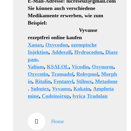
E-Mail-Adresse: lucreseuz@gmail.com
Sie können auch verschiedene
Medikamente erwerben, wie zum
Beispiel:
Vyvanse
rezeptfrei online kaufen
Xanax
,
Oxycodon
,
ozempische
Injektion
,
Adderall
,
Hydrocodon
,
Diaze
pam,
Valium
,
KSALOL
,
Vicodin
,
Oxynorm
,
Oxycotin
,
Tramadol
,
Rohypnol
,
Morph
in
,
Ritalin
,
Fentanyl
,
Stilnox
,
Metadone
,
Subutex
,
Vyvanse
,
Kokain
,
Ampheta
mine
,
Codeinsirup
,
lyrica
Tradolan
Home