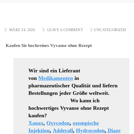
ON
MÄRZ 24, 2026
LEAVE A COMMENT
UNCATEGORIZED
OXYNORM
REZEPTFREI
Kaufen Sie hochreines Vyvanse ohne Rezept
ONLINE
KAUFEN
Wir sind ein Lieferant
von
Medikamenten
in
pharmazeutischer Qualität und liefern
Bestellungen jeder Größe weltweit.
Wo kann ich
hochwertiges Vyvanse ohne Rezept
kaufen?
Xanax
,
Oxycodon
,
ozempische
Injektion
,
Adderall
,
Hydrocodon
,
Diaze