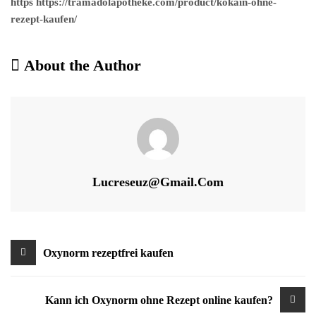
https https://tramadolapotheke.com/product/kokain-ohne-
rezept-kaufen/
About the Author
Lucreseuz@gmail.com
Beitragsnavigation
Oxynorm rezeptfrei kaufen
Kann ich Oxynorm ohne Rezept online kaufen?