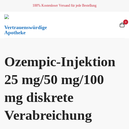
Skip
100% Kostenloser Versand für jede Bestellung
to
content
0
Vertrauenswürdige
Apotheke
Ozempic-Injektion
25 mg/50 mg/100
mg diskrete
Verabreichung