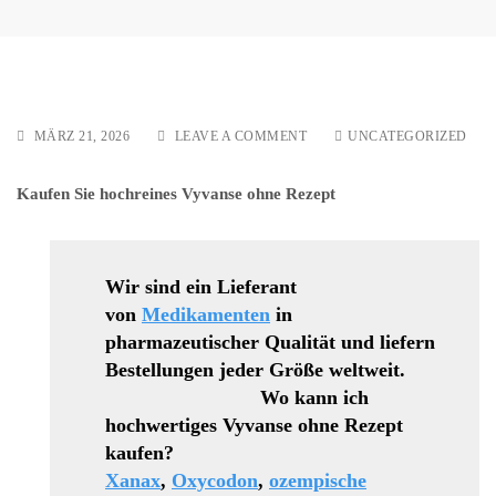
ON
MÄRZ 21, 2026
LEAVE A COMMENT
UNCATEGORIZED
OZEMPIC-
INJEKTION
Kaufen Sie hochreines Vyvanse ohne Rezept
25
MG/50
MG/100
MG
DISKRETE
Wir sind ein Lieferant
VERABREICHUNG
von
Medikamenten
in
pharmazeutischer Qualität und liefern
Bestellungen jeder Größe weltweit.
Wo kann ich
hochwertiges Vyvanse ohne Rezept
kaufen?
Xanax
,
Oxycodon
,
ozempische