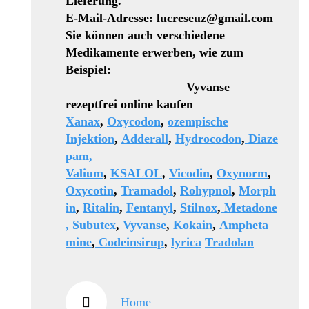
Lieferung.
E-Mail-Adresse: lucreseuz@gmail.com
Sie können auch verschiedene
Medikamente erwerben, wie zum
Beispiel:
Vyvanse
rezeptfrei online kaufen
Xanax
,
Oxycodon
,
ozempische
Injektion
,
Adderall
,
Hydrocodon
,
Diaze
pam,
Valium
,
KSALOL
,
Vicodin
,
Oxynorm
,
Oxycotin
,
Tramadol
,
Rohypnol
,
Morph
in
,
Ritalin
,
Fentanyl
,
Stilnox
,
Metadone
,
Subutex
,
Vyvanse
,
Kokain
,
Ampheta
mine
,
Codeinsirup
,
lyrica
Tradolan
Home