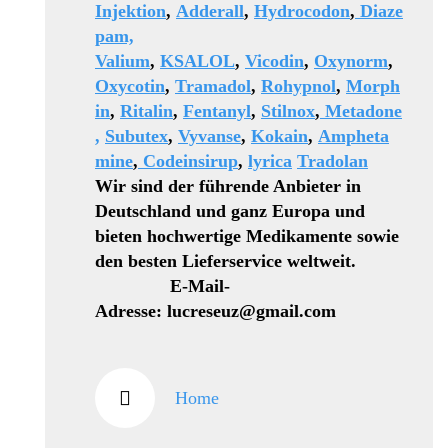
Injektion
,
Adderall
,
Hydrocodon
,
Diaze
pam,
Valium
,
KSALOL
,
Vicodin
,
Oxynorm
,
Oxycotin
,
Tramadol
,
Rohypnol
,
Morph
in
,
Ritalin
,
Fentanyl
,
Stilnox
,
Metadone
,
Subutex
,
Vyvanse
,
Kokain
,
Ampheta
mine
,
Codeinsirup
,
lyrica
Tradolan
Wir sind der führende Anbieter in
Deutschland und ganz Europa und
bieten hochwertige Medikamente sowie
den besten Lieferservice weltweit.
E-Mail-
Adresse: lucreseuz@gmail.com
Home