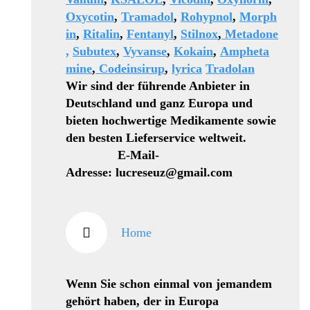
Oxycotin
,
Tramadol
,
Rohypnol
,
Morph
in
,
Ritalin
,
Fentanyl
,
Stilnox
,
Metadone
,
Subutex
,
Vyvanse
,
Kokain
,
Ampheta
mine
,
Codeinsirup
,
lyrica
Tradolan
Wir sind der führende Anbieter in
Deutschland und ganz Europa und
bieten hochwertige Medikamente sowie
den besten Lieferservice weltweit.
E-Mail-
Adresse: lucreseuz@gmail.com
Home
Wenn Sie schon einmal von jemandem
gehört haben, der in Europa