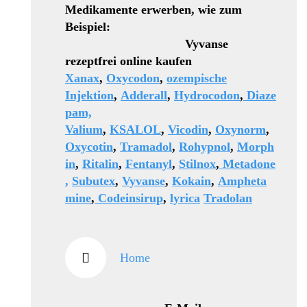
Medikamente erwerben, wie zum
Beispiel:
Vyvanse
rezeptfrei online kaufen
Xanax
,
Oxycodon
,
ozempische
Injektion
,
Adderall
,
Hydrocodon
,
Diaze
pam,
Valium
,
KSALOL
,
Vicodin
,
Oxynorm
,
Oxycotin
,
Tramadol
,
Rohypnol
,
Morph
in
,
Ritalin
,
Fentanyl
,
Stilnox
,
Metadone
,
Subutex
,
Vyvanse
,
Kokain
,
Ampheta
mine
,
Codeinsirup
,
lyrica
Tradolan
Home