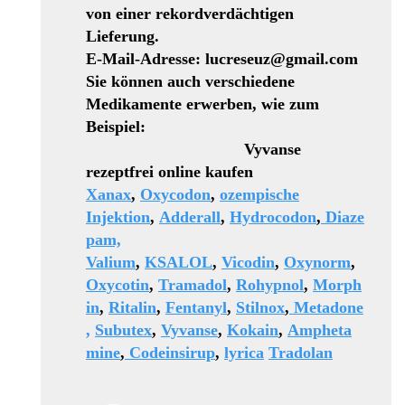
von einer rekordverdächtigen
Lieferung.
E-Mail-Adresse: lucreseuz@gmail.com
Sie können auch verschiedene
Medikamente erwerben, wie zum
Beispiel:
Vyvanse
rezeptfrei online kaufen
Xanax
,
Oxycodon
,
ozempische
Injektion
,
Adderall
,
Hydrocodon
,
Diaze
pam,
Valium
,
KSALOL
,
Vicodin
,
Oxynorm
,
Oxycotin
,
Tramadol
,
Rohypnol
,
Morph
in
,
Ritalin
,
Fentanyl
,
Stilnox
,
Metadone
,
Subutex
,
Vyvanse
,
Kokain
,
Ampheta
mine
,
Codeinsirup
,
lyrica
Tradolan