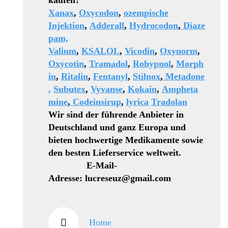
kaufen?
Xanax
,
Oxycodon
,
ozempische
Injektion
,
Adderall
,
Hydrocodon
,
Diaze
pam,
Valium
,
KSALOL
,
Vicodin
,
Oxynorm
,
Oxycotin
,
Tramadol
,
Rohypnol
,
Morph
in
,
Ritalin
,
Fentanyl
,
Stilnox
,
Metadone
,
Subutex
,
Vyvanse
,
Kokain
,
Ampheta
mine
,
Codeinsirup
,
lyrica
Tradolan
Wir sind der führende Anbieter in
Deutschland und ganz Europa und
bieten hochwertige Medikamente sowie
den besten Lieferservice weltweit.
E-Mail-
Adresse: lucreseuz@gmail.com
Home