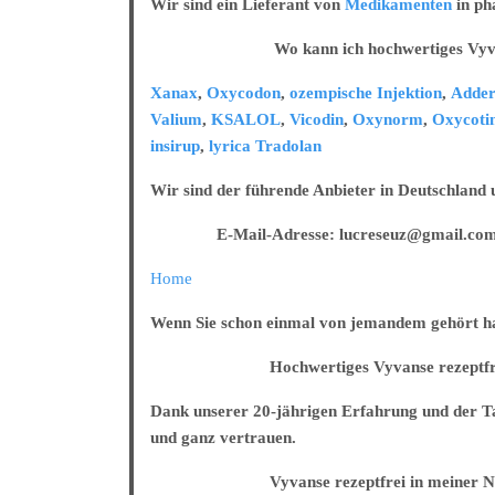
Wir sind ein Lieferant von
Medikamenten
in ph
mg/50
mg/100
Wo kann ich hochwertiges Vyvanse 
mg
diskrete
Xanax
,
Oxycodon
,
ozempische Injektion
,
Adder
Lieferung
Valium
,
KSALOL
,
Vicodin
,
Oxynorm
,
Oxycoti
insirup
,
lyrica
Tradolan
Wir sind der führende Anbieter in Deutschland
E-Mail-Adresse: lucreseuz@gmail.co
Home
Wenn Sie schon einmal von jemandem gehört habe
Hochwertiges Vyvanse rezeptfrei in
Dank unserer 20-jährigen Erfahrung und der Tat
und ganz vertrauen.
Vyvanse rezeptfrei in meiner Näh