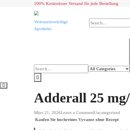
Skip
100% Kostenloser Versand für jede Bestellung
to
content
Vertrauenswürdige
Apotheke
Adderall 25 mg/
on
März 21, 2026
Leave a Comment
Uncategorized
Adderall
Kaufen Sie hochreines Vyvanse ohne Rezept
25