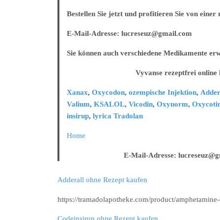
Bestellen Sie jetzt und profitieren Sie von eine
E-Mail-Adresse: lucreseuz@gmail.com
Sie können auch verschiedene Medikamente erw
Vyvanse rezeptfrei online ka
Xanax
,
Oxycodon
,
ozempische Injektion
,
Adder
Valium
,
KSALOL
,
Vicodin
,
Oxynorm
,
Oxycoti
insirup
,
lyrica
Tradolan
Home
E-Mail-Adresse: lucreseuz@gma
Adderall ohne Rezept kaufen
https://tramadolapotheke.com/product/amphetamine-
Codeinsirup ohne Rezept kaufen