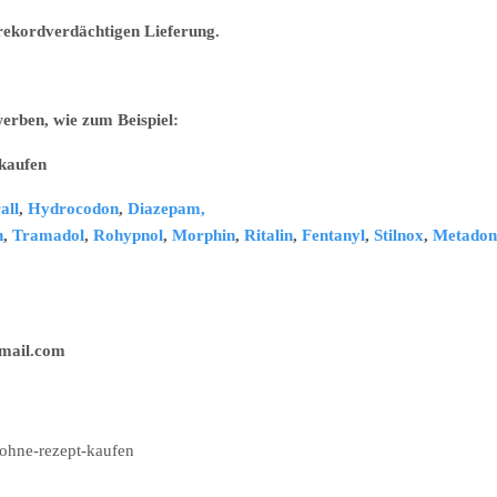
r rekordverdächtigen Lieferung.
erben, wie zum Beispiel:
ufen
all
,
Hydrocodon
,
Diazepam,
n
,
Tramadol
,
Rohypnol
,
Morphin
,
Ritalin
,
Fentanyl
,
Stilnox
,
Metadon
il.com
ohne-rezept-kaufen