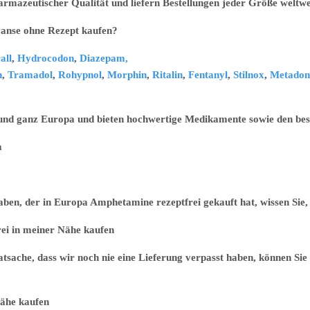
armazeutischer Qualität und liefern Bestellungen jeder Größe weltwe
ohne Rezept kaufen?
all
,
Hydrocodon
,
Diazepam,
n
,
Tramadol
,
Rohypnol
,
Morphin
,
Ritalin
,
Fentanyl
,
Stilnox
,
Metadon
 und ganz Europa und bieten hochwertige Medikamente sowie den best
m
n, der in Europa Amphetamine rezeptfrei gekauft hat, wissen Sie, d
 meiner Nähe kaufen
sache, dass wir noch nie eine Lieferung verpasst haben, können Sie 
e kaufen