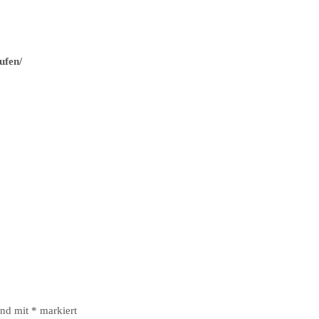
ufen/
ind mit
*
markiert