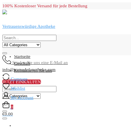
Skip
100% Kostenloser Versand für jede Bestellung
to
content
Vertrauenswürdige Apotheke
Primary Menu
Startseite
Senden Sie uns eine E-Mail an
Geschäft
info@tramadolapotheke.com
Kontaktieren Sie uns
Compare
JETZT EINKAUFEN
Wishlist
My Account
0
€0.00