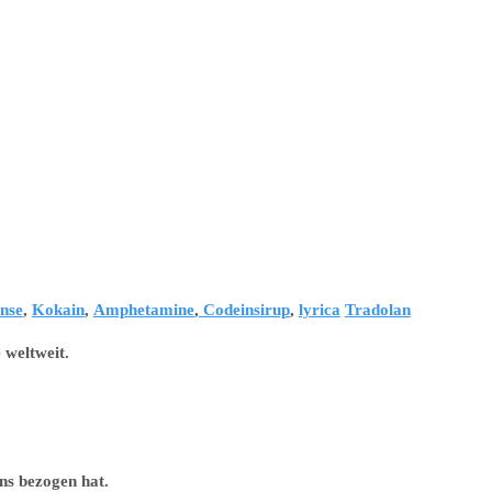
nse
,
Kokain
,
Amphetamine
,
Codeinsirup
,
lyrica
Tradolan
 weltweit.
ns bezogen hat.