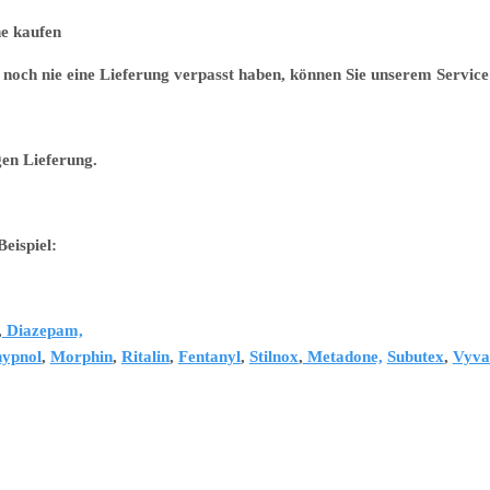
 kaufen
noch nie eine Lieferung verpasst haben, können Sie unserem Service 
gen Lieferung.
eispiel:
,
Diazepam,
ypnol
,
Morphin
,
Ritalin
,
Fentanyl
,
Stilnox
,
Metadone,
Subutex
,
Vyva