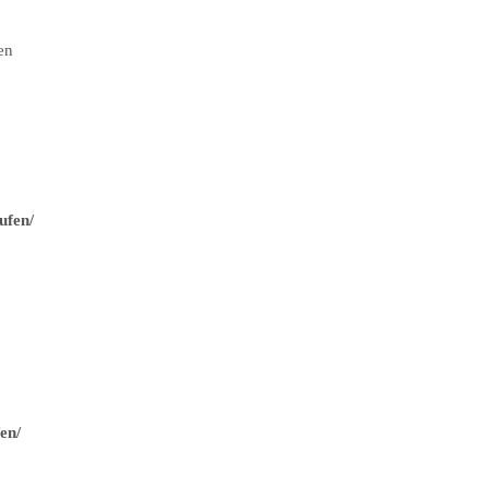
en
ufen/
en/