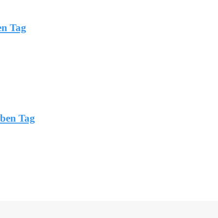
en Tag
lben Tag