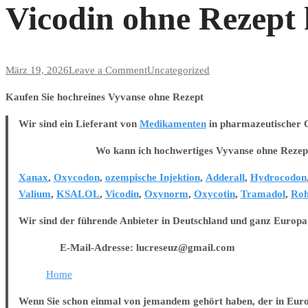
Vicodin ohne Rezept
on
März 19, 2026
Leave a Comment
Uncategorized
Vicodin
Kaufen Sie hochreines Vyvanse ohne Rezept
ohne
Rezept
Wir sind ein Lieferant von
Medikamenten
in pharmazeutischer Qu
kaufen
Wo kann ich hochwertiges Vyvanse ohne Rezept 
Xanax
,
Oxycodon
,
ozempische Injektion
,
Adderall
,
Hydrocodon
Valium
,
KSALOL
,
Vicodin
,
Oxynorm
,
Oxycotin
,
Tramadol
,
Roh
Wir sind der führende Anbieter in Deutschland und ganz Europa
E-Mail-Adresse: lucreseuz@gmail.com
Home
Wenn Sie schon einmal von jemandem gehört haben, der in Europa