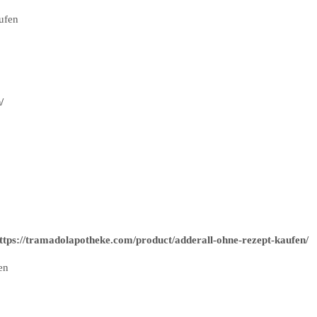
aufen
/
ttps://tramadolapotheke.com/product/adderall-ohne-rezept-kaufen/
en