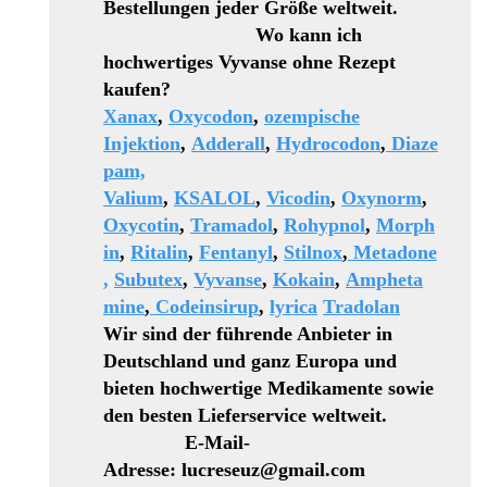
Bestellungen jeder Größe weltweit.
Wo kann ich
hochwertiges Vyvanse ohne Rezept
kaufen?
Xanax
,
Oxycodon
,
ozempische
Injektion
,
Adderall
,
Hydrocodon
,
Diaze
pam,
Valium
,
KSALOL
,
Vicodin
,
Oxynorm
,
Oxycotin
,
Tramadol
,
Rohypnol
,
Morph
in
,
Ritalin
,
Fentanyl
,
Stilnox
,
Metadone
,
Subutex
,
Vyvanse
,
Kokain
,
Ampheta
mine
,
Codeinsirup
,
lyrica
Tradolan
Wir sind der führende Anbieter in
Deutschland und ganz Europa und
bieten hochwertige Medikamente sowie
den besten Lieferservice weltweit.
E-Mail-
Adresse: lucreseuz@gmail.com