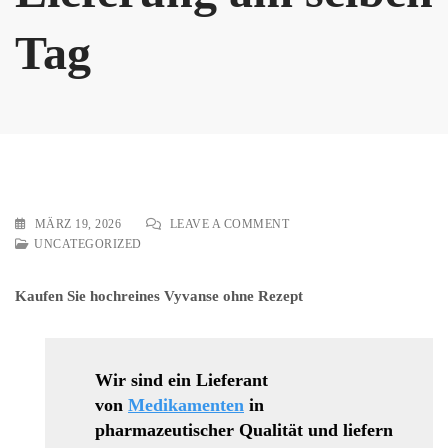
Tag
ON
MÄRZ 19, 2026
LEAVE A COMMENT
VICODIN
UNCATEGORIZED
25
MG/50
Kaufen Sie hochreines Vyvanse ohne Rezept
MG/100
MG
LIEFERUNG
AM
SELBEN
Wir sind ein Lieferant
TAG
von
Medikamenten
in
pharmazeutischer Qualität und liefern