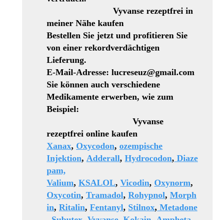
Vyvanse rezeptfrei in
meiner Nähe kaufen
Bestellen Sie jetzt und profitieren Sie
von einer rekordverdächtigen
Lieferung.
E-Mail-Adresse: lucreseuz@gmail.com
Sie können auch verschiedene
Medikamente erwerben, wie zum
Beispiel:
Vyvanse
rezeptfrei online kaufen
Xanax
,
Oxycodon
,
ozempische
Injektion
,
Adderall
,
Hydrocodon
,
Diaze
pam,
Valium
,
KSALOL
,
Vicodin
,
Oxynorm
,
Oxycotin
,
Tramadol
,
Rohypnol
,
Morph
in
,
Ritalin
,
Fentanyl
,
Stilnox
,
Metadone
,
Subutex
,
Vyvanse
,
Kokain
,
Ampheta