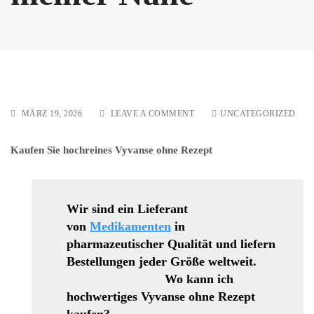
ON
MÄRZ 19, 2026
LEAVE A COMMENT
UNCATEGORIZED
TRAMADOL
25
Kaufen Sie hochreines Vyvanse ohne Rezept
MG/50
MG/100
MG
IN
MEINER
Wir sind ein Lieferant
NÄHE
von
Medikamenten
in
pharmazeutischer Qualität und liefern
Bestellungen jeder Größe weltweit.
Wo kann ich
hochwertiges Vyvanse ohne Rezept