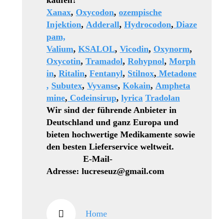
kaufen?
Xanax
,
Oxycodon
,
ozempische
Injektion
,
Adderall
,
Hydrocodon
,
Diaze
pam,
Valium
,
KSALOL
,
Vicodin
,
Oxynorm
,
Oxycotin
,
Tramadol
,
Rohypnol
,
Morph
in
,
Ritalin
,
Fentanyl
,
Stilnox
,
Metadone
,
Subutex
,
Vyvanse
,
Kokain
,
Ampheta
mine
,
Codeinsirup
,
lyrica
Tradolan
Wir sind der führende Anbieter in
Deutschland und ganz Europa und
bieten hochwertige Medikamente sowie
den besten Lieferservice weltweit.
E-Mail-
Adresse: lucreseuz@gmail.com
Home