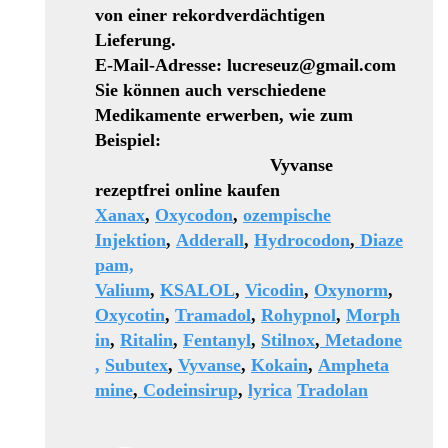
von einer rekordverdächtigen
Lieferung.
E-Mail-Adresse: lucreseuz@gmail.com
Sie können auch verschiedene
Medikamente erwerben, wie zum
Beispiel:
Vyvanse
rezeptfrei online kaufen
Xanax
,
Oxycodon
,
ozempische
Injektion
,
Adderall
,
Hydrocodon
,
Diaze
pam,
Valium
,
KSALOL
,
Vicodin
,
Oxynorm
,
Oxycotin
,
Tramadol
,
Rohypnol
,
Morph
in
,
Ritalin
,
Fentanyl
,
Stilnox
,
Metadone
,
Subutex
,
Vyvanse
,
Kokain
,
Ampheta
mine
,
Codeinsirup
,
lyrica
Tradolan