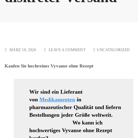
ON
MÄRZ 19, 2026
LEAVE A COMMENT
UNCATEGORIZED
OXYNORM
25
Kaufen Sie hochreines Vyvanse ohne Rezept
MG/50
MG/100
MG
DISKRETER
VERSAND
Wir sind ein Lieferant
von
Medikamenten
in
pharmazeutischer Qualität und liefern
Bestellungen jeder Größe weltweit.
Wo kann ich
hochwertiges Vyvanse ohne Rezept