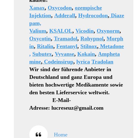
kaufen?
Xanax
,
Oxycodon
,
ozempische
Injektion
,
Adderall
,
Hydrocodon
,
Diaze
pam,
Valium
,
KSALOL
,
Vicodin
,
Oxynorm
,
Oxycotin
,
Tramadol
,
Rohypnol
,
Morph
in
,
Ritalin
,
Fentanyl
,
Stilnox
,
Metadone
,
Subutex
,
Vyvanse
,
Kokain
,
Ampheta
mine
,
Codeinsirup
,
lyrica
Tradolan
Wir sind der führende Anbieter in
Deutschland und ganz Europa und
bieten hochwertige Medikamente sowie
den besten Lieferservice weltweit.
E-Mail-
Adresse: lucreseuz@gmail.com
Home