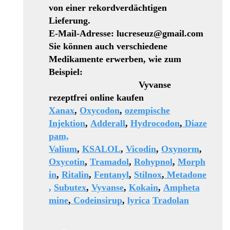
von einer rekordverdächtigen
Lieferung.
E-Mail-Adresse: lucreseuz@gmail.com
Sie können auch verschiedene
Medikamente erwerben, wie zum
Beispiel:
Vyvanse
rezeptfrei online kaufen
Xanax
,
Oxycodon
,
ozempische
Injektion
,
Adderall
,
Hydrocodon
,
Diaze
pam,
Valium
,
KSALOL
,
Vicodin
,
Oxynorm
,
Oxycotin
,
Tramadol
,
Rohypnol
,
Morph
in
,
Ritalin
,
Fentanyl
,
Stilnox
,
Metadone
,
Subutex
,
Vyvanse
,
Kokain
,
Ampheta
mine
,
Codeinsirup
,
lyrica
Tradolan