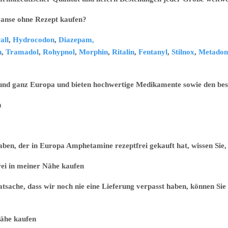
ohne Rezept kaufen?
all
,
Hydrocodon
,
Diazepam,
n
,
Tramadol
,
Rohypnol
,
Morphin
,
Ritalin
,
Fentanyl
,
Stilnox
,
Metadon
 und ganz Europa und bieten hochwertige Medikamente sowie den best
m
n, der in Europa Amphetamine rezeptfrei gekauft hat, wissen Sie, d
 meiner Nähe kaufen
sache, dass wir noch nie eine Lieferung verpasst haben, können Sie 
e kaufen