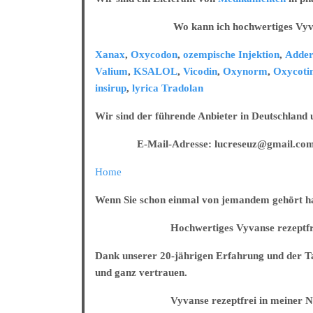
online
kaufen
Wo kann ich hochwertiges Vyvanse 
Xanax
,
Oxycodon
,
ozempische Injektion
,
Adder
Valium
,
KSALOL
,
Vicodin
,
Oxynorm
,
Oxycoti
insirup
,
lyrica
Tradolan
Wir sind der führende Anbieter in Deutschland
E-Mail-Adresse: lucreseuz@gmail.co
Home
Wenn Sie schon einmal von jemandem gehört habe
Hochwertiges Vyvanse rezeptfrei in
Dank unserer 20-jährigen Erfahrung und der Tat
und ganz vertrauen.
Vyvanse rezeptfrei in meiner Näh