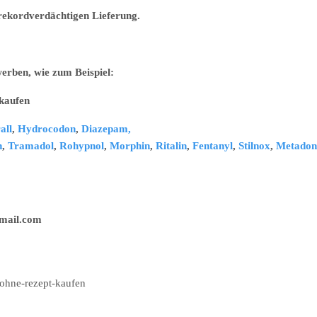
r rekordverdächtigen Lieferung.
erben, wie zum Beispiel:
ufen
all
,
Hydrocodon
,
Diazepam,
n
,
Tramadol
,
Rohypnol
,
Morphin
,
Ritalin
,
Fentanyl
,
Stilnox
,
Metadon
il.com
ohne-rezept-kaufen