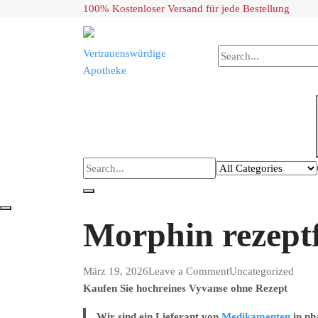
Skip
100% Kostenloser Versand für jede Bestellung
to
content
Vertrauenswürdige
Apotheke
Morphin rezeptf
on
März 19, 2026
Leave a Comment
Uncategorized
Morphin
Kaufen Sie hochreines Vyvanse ohne Rezept
rezeptfrei
Wir sind ein Lieferant von
Medikamenten
in ph