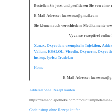
Bestellen Sie jetzt und profitieren Sie von eine
E-Mail-Adresse: lucreseuz@gmail.com
Sie können auch verschiedene Medikamente erw
Vyvanse rezeptfrei online ka
Xanax
,
Oxycodon
,
ozempische Injektion
,
Adder
Valium
,
KSALOL
,
Vicodin
,
Oxynorm
,
Oxycoti
insirup
,
lyrica
Tradolan
Home
E-Mail-Adresse: lucreseuz@gma
Adderall ohne Rezept kaufen
https://tramadolapotheke.com/product/amphetamine-
Codeinsirup ohne Rezept kaufen