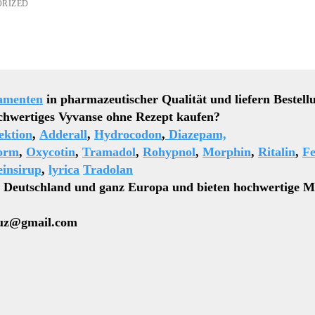
RIZED
amenten
in pharmazeutischer Qualität und liefern Bestell
s Vyvanse ohne Rezept kaufen?
ektion
,
Adderall
,
Hydrocodon
,
Diazepam,
orm
,
Oxycotin
,
Tramadol
,
Rohypnol
,
Morphin
,
Ritalin
,
Fe
insirup
,
lyrica
Tradolan
n Deutschland und ganz Europa und bieten hochwertige M
z@gmail.com