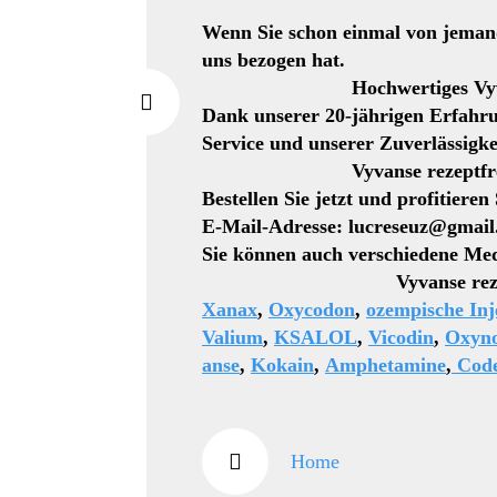
Wenn Sie schon einmal von jemand
uns bezogen hat.
Hochwertiges Vyvanse rez
Dank unserer 20-jährigen Erfahru
Service und unserer Zuverlässigke
Vyvanse rezeptfrei in m
Bestellen Sie jetzt und profitiere
E-Mail-Adresse: lucreseuz@gmai
Sie können auch verschiedene Med
Vyvanse rezeptfrei 
Xanax
,
Oxycodon
,
ozempische Inj
Valium
,
KSALOL
,
Vicodin
,
Oxyn
anse
,
Kokain
,
Amphetamine
,
Code
Home