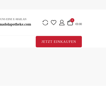
 UNS EINE E-MAIL AN
0
madolapotheke.com
€0.00
JETZT EINKAUFEN