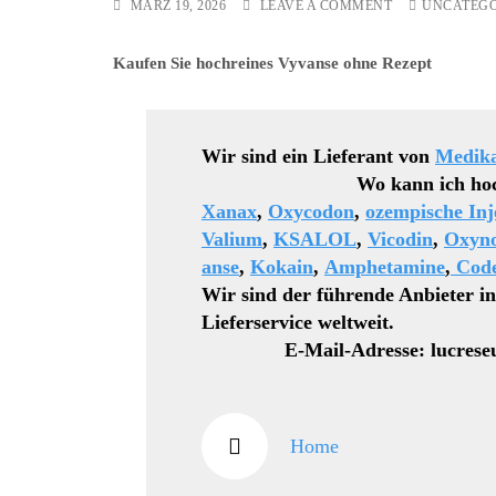
ON
MÄRZ 19, 2026
LEAVE A COMMENT
UNCATEGO
DIAZEPAM
25
Kaufen Sie hochreines Vyvanse ohne Rezept
MG/50
MG/100
MG
Wir sind ein Lieferant von
Medik
Wo kann ich hochwertige
Xanax
,
Oxycodon
,
ozempische Inj
Valium
,
KSALOL
,
Vicodin
,
Oxyn
anse
,
Kokain
,
Amphetamine
,
Code
Wir sind der führende Anbieter i
Lieferservice weltweit.
E-Mail-Adresse: lucreseu
Home