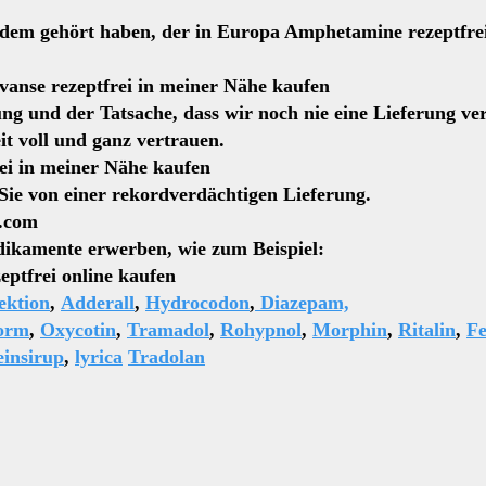
em gehört haben, der in Europa Amphetamine rezeptfrei ge
eptfrei in meiner Nähe kaufen
ng und der Tatsache, dass wir noch nie eine Lieferung ve
it voll und ganz vertrauen.
einer Nähe kaufen
n Sie von einer rekordverdächtigen Lieferung.
l.com
ikamente erwerben, wie zum Beispiel:
online kaufen
ektion
,
Adderall
,
Hydrocodon
,
Diazepam,
orm
,
Oxycotin
,
Tramadol
,
Rohypnol
,
Morphin
,
Ritalin
,
Fe
insirup
,
lyrica
Tradolan