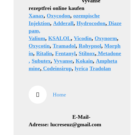
Vyvanse
rezeptfrei online kaufen
Xanax
,
Oxycodon
,
ozempische
Injektion
,
Adderall
,
Hydrocodon
,
Diaze
pam,
Valium
,
KSALOL
,
Vicodin
,
Oxynorm
,
Oxycotin
,
Tramadol
,
Rohypnol
,
Morph
in
,
Ritalin
,
Fentanyl
,
Stilnox
,
Metadone
,
Subutex
,
Vyvanse
,
Kokain
,
Ampheta
mine
,
Codeinsirup
,
lyrica
Tradolan
Home
E-Mail-
Adresse: lucreseuz@gmail.com