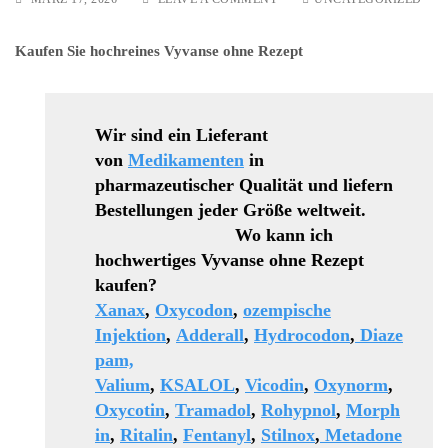
VYVANSE
25
Kaufen Sie hochreines Vyvanse ohne Rezept
MG/50
MG/100
MG
Wir sind ein Lieferant
von
Medikamenten
in
pharmazeutischer Qualität und liefern
Bestellungen jeder Größe weltweit.
Wo kann ich
hochwertiges Vyvanse ohne Rezept
kaufen?
Xanax
,
Oxycodon
,
ozempische
Injektion
,
Adderall
,
Hydrocodon
,
Diaze
pam,
Valium
,
KSALOL
,
Vicodin
,
Oxynorm
,
Oxycotin
,
Tramadol
,
Rohypnol
,
Morph
in
,
Ritalin
,
Fentanyl
,
Stilnox
,
Metadone