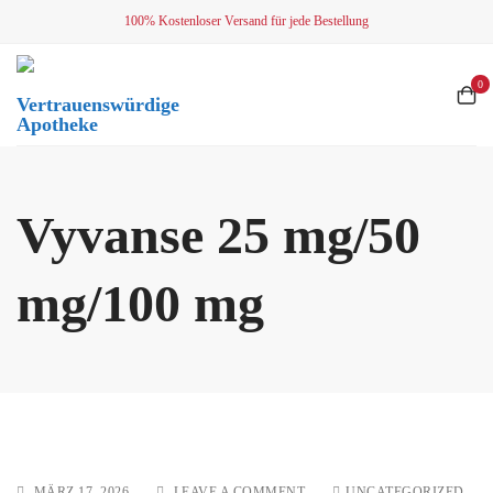
Skip
100% Kostenloser Versand für jede Bestellung
to
content
0
Vertrauenswürdige
Apotheke
Vyvanse 25 mg/50
mg/100 mg
ON
MÄRZ 17, 2026
LEAVE A COMMENT
UNCATEGORIZED