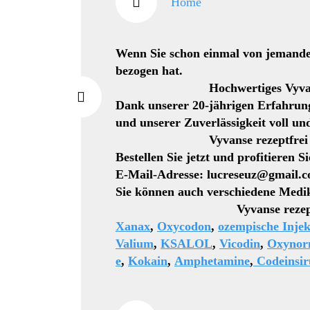
Home
Wenn Sie schon einmal von jemandem
bezogen hat.
Hochwertiges Vyvanse rezep
Dank unserer 20-jährigen Erfahrung
und unserer Zuverlässigkeit voll un
Vyvanse rezeptfrei in me
Bestellen Sie jetzt und profitieren 
E-Mail-Adresse: lucreseuz@gmail.
Sie können auch verschiedene Medi
Vyvanse rezeptfrei on
Xanax
,
Oxycodon
,
ozempische Injek
Valium
,
KSALOL
,
Vicodin
,
Oxyno
e
,
Kokain
,
Amphetamine
,
Codeinsir