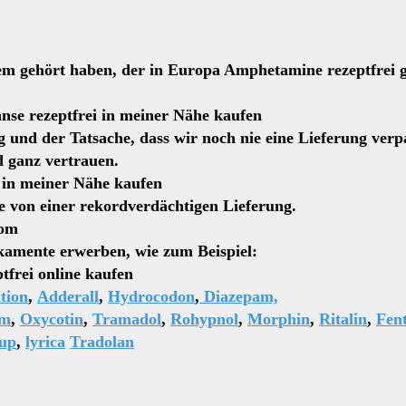
 gehört haben, der in Europa Amphetamine rezeptfrei geka
tfrei in meiner Nähe kaufen
 und der Tatsache, dass wir noch nie eine Lieferung verp
d ganz vertrauen.
iner Nähe kaufen
Sie von einer rekordverdächtigen Lieferung.
com
kamente erwerben, wie zum Beispiel:
line kaufen
tion
,
Adderall
,
Hydrocodon
,
Diazepam,
rm
,
Oxycotin
,
Tramadol
,
Rohypnol
,
Morphin
,
Ritalin
,
Fen
up
,
lyrica
Tradolan