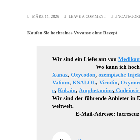
ON
MÄRZ 11, 2026
LEAVE A COMMENT
UNCATEGOR
XANAX
OHNE
Kaufen Sie hochreines Vyvanse ohne Rezept
REZEPT
KAUFEN
Wir sind ein Lieferant von
Medikam
Wo kann ich hochwertiges 
Xanax
,
Oxycodon
,
ozempische Injek
Valium
,
KSALOL
,
Vicodin
,
Oxyno
e
,
Kokain
,
Amphetamine
,
Codeinsir
Wir sind der führende Anbieter in 
weltweit.
E-Mail-Adresse: lucreseuz@