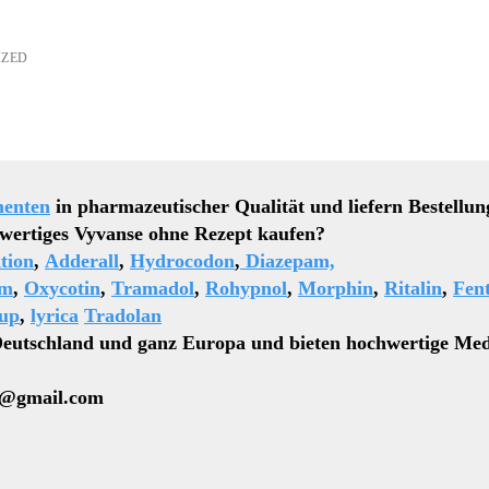
IZED
enten
in pharmazeutischer Qualität und liefern Bestellun
Vyvanse ohne Rezept kaufen?
tion
,
Adderall
,
Hydrocodon
,
Diazepam,
rm
,
Oxycotin
,
Tramadol
,
Rohypnol
,
Morphin
,
Ritalin
,
Fen
up
,
lyrica
Tradolan
Deutschland und ganz Europa und bieten hochwertige Med
gmail.com