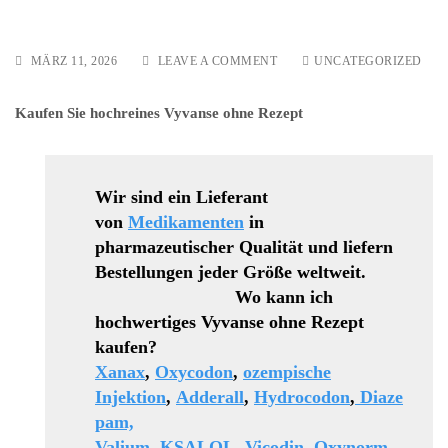
ON
MÄRZ 11, 2026
LEAVE A COMMENT
UNCATEGORIZED
WO
KANN
Kaufen Sie hochreines Vyvanse ohne Rezept
ICH
OXYNORM
REZEPTFREI
ONLINE
KAUFEN?
Wir sind ein Lieferant
von
Medikamenten
in
pharmazeutischer Qualität und liefern
Bestellungen jeder Größe weltweit.
Wo kann ich
hochwertiges Vyvanse ohne Rezept
kaufen?
Xanax
,
Oxycodon
,
ozempische
Injektion
,
Adderall
,
Hydrocodon
,
Diaze
pam,
Valium
,
KSALOL
,
Vicodin
,
Oxynorm
,