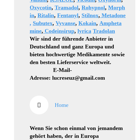
Oxycotin
,
Tramadol
,
Rohypnol
,
Morph
in
,
Ritalin
,
Fentanyl
,
Stilnox
,
Metadone
,
Subutex
,
Vyvanse
,
Kokain
,
Ampheta
mine
,
Codeinsirup
,
lyrica
Tradolan
Wir sind der führende Anbieter in
Deutschland und ganz Europa und
bieten hochwertige Medikamente sowie
den besten Lieferservice weltweit.
E-Mail-
Adresse: lucreseuz@gmail.com
Home
Wenn Sie schon einmal von jemandem
gehört haben, der in Europa