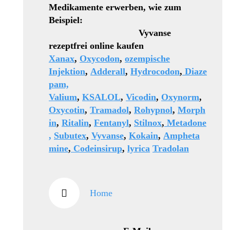
Medikamente erwerben, wie zum
Beispiel:
Vyvanse
rezeptfrei online kaufen
Xanax
,
Oxycodon
,
ozempische
Injektion
,
Adderall
,
Hydrocodon
,
Diaze
pam,
Valium
,
KSALOL
,
Vicodin
,
Oxynorm
,
Oxycotin
,
Tramadol
,
Rohypnol
,
Morph
in
,
Ritalin
,
Fentanyl
,
Stilnox
,
Metadone
,
Subutex
,
Vyvanse
,
Kokain
,
Ampheta
mine
,
Codeinsirup
,
lyrica
Tradolan
Home