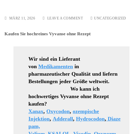
ON
MÄRZ 11, 2026
LEAVE A COMMENT
UNCATEGORIZED
WO
KANN
Kaufen Sie hochreines Vyvanse ohne Rezept
ICH
ADDERALL
OHNE
REZEPT
KAUFEN?
Wir sind ein Lieferant
von
Medikamenten
in
pharmazeutischer Qualität und liefern
Bestellungen jeder Größe weltweit.
Wo kann ich
hochwertiges Vyvanse ohne Rezept
kaufen?
Xanax
,
Oxycodon
,
ozempische
Injektion
,
Adderall
,
Hydrocodon
,
Diaze
pam,
Valium
,
KSALOL
,
Vicodin
,
Oxynorm
,