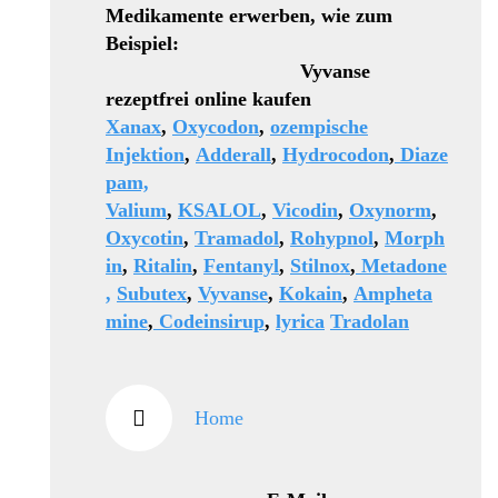
Medikamente erwerben, wie zum
Beispiel:
Vyvanse
rezeptfrei online kaufen
Xanax
,
Oxycodon
,
ozempische
Injektion
,
Adderall
,
Hydrocodon
,
Diaze
pam,
Valium
,
KSALOL
,
Vicodin
,
Oxynorm
,
Oxycotin
,
Tramadol
,
Rohypnol
,
Morph
in
,
Ritalin
,
Fentanyl
,
Stilnox
,
Metadone
,
Subutex
,
Vyvanse
,
Kokain
,
Ampheta
mine
,
Codeinsirup
,
lyrica
Tradolan
Home