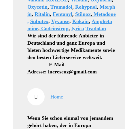
Oxycotin
,
Tramadol
,
Rohypnol
,
Morph
in
,
Ritalin
,
Fentanyl
,
Stilnox
,
Metadone
,
Subutex
,
Vyvanse
,
Kokain
,
Ampheta
mine
,
Codeinsirup
,
lyrica
Tradolan
Wir sind der führende Anbieter in
Deutschland und ganz Europa und
bieten hochwertige Medikamente sowie
den besten Lieferservice weltweit.
E-Mail-
Adresse: lucreseuz@gmail.com
Home
Wenn Sie schon einmal von jemandem
gehört haben, der in Europa