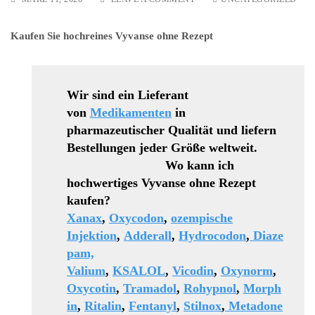
HOCHREINES
Kaufen Sie hochreines Vyvanse ohne Rezept
RITALIN
OHNE
REZEPT
Wir sind ein Lieferant
von
Medikamenten
in
pharmazeutischer Qualität und liefern
Bestellungen jeder Größe weltweit.
Wo kann ich
hochwertiges Vyvanse ohne Rezept
kaufen?
Xanax
,
Oxycodon
,
ozempische
Injektion
,
Adderall
,
Hydrocodon
,
Diaze
pam,
Valium
,
KSALOL
,
Vicodin
,
Oxynorm
,
Oxycotin
,
Tramadol
,
Rohypnol
,
Morph
in
,
Ritalin
,
Fentanyl
,
Stilnox
,
Metadone