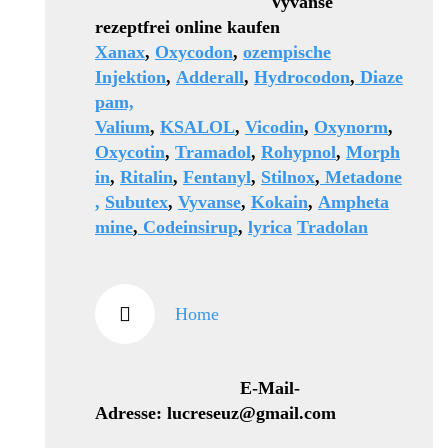
Vyvanse
rezeptfrei online kaufen
Xanax
,
Oxycodon
,
ozempische
Injektion
,
Adderall
,
Hydrocodon
,
Diaze
pam,
Valium
,
KSALOL
,
Vicodin
,
Oxynorm
,
Oxycotin
,
Tramadol
,
Rohypnol
,
Morph
in
,
Ritalin
,
Fentanyl
,
Stilnox
,
Metadone
,
Subutex
,
Vyvanse
,
Kokain
,
Ampheta
mine
,
Codeinsirup
,
lyrica
Tradolan
Home
E-Mail-
Adresse: lucreseuz@gmail.com