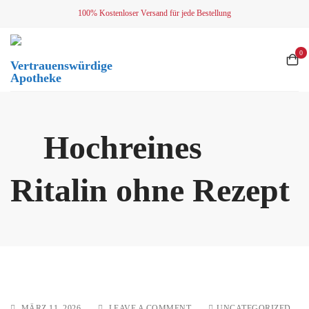
Skip
100% Kostenloser Versand für jede Bestellung
to
content
0
Vertrauenswürdige
Apotheke
Hochreines
Ritalin ohne Rezept
ON
MÄRZ 11, 2026
LEAVE A COMMENT
UNCATEGORIZED