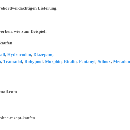
r rekordverdächtigen Lieferung.
erben, wie zum Beispiel:
ufen
all
,
Hydrocodon
,
Diazepam,
n
,
Tramadol
,
Rohypnol
,
Morphin
,
Ritalin
,
Fentanyl
,
Stilnox
,
Metadon
il.com
ohne-rezept-kaufen