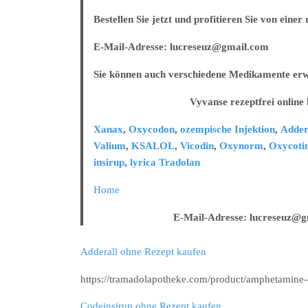
Bestellen Sie jetzt und profitieren Sie von eine
E-Mail-Adresse: lucreseuz@gmail.com
Sie können auch verschiedene Medikamente erw
Vyvanse rezeptfrei online ka
Xanax
,
Oxycodon
,
ozempische Injektion
,
Adder
Valium
,
KSALOL
,
Vicodin
,
Oxynorm
,
Oxycoti
insirup
,
lyrica
Tradolan
Home
E-Mail-Adresse: lucreseuz@gma
Adderall ohne Rezept kaufen
https://tramadolapotheke.com/product/amphetamine-
Codeinsirup ohne Rezept kaufen