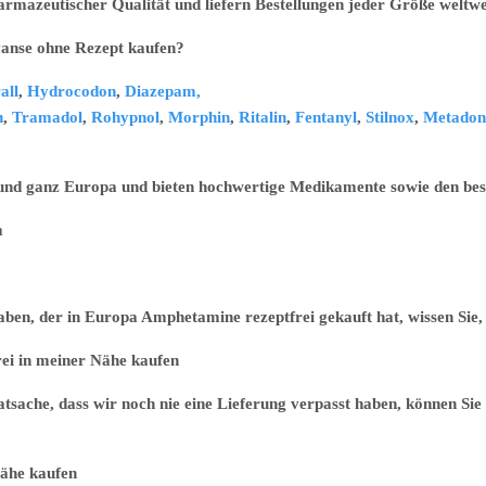
armazeutischer Qualität und liefern Bestellungen jeder Größe weltwe
ohne Rezept kaufen?
all
,
Hydrocodon
,
Diazepam,
n
,
Tramadol
,
Rohypnol
,
Morphin
,
Ritalin
,
Fentanyl
,
Stilnox
,
Metadon
 und ganz Europa und bieten hochwertige Medikamente sowie den best
m
n, der in Europa Amphetamine rezeptfrei gekauft hat, wissen Sie, d
 meiner Nähe kaufen
sache, dass wir noch nie eine Lieferung verpasst haben, können Sie 
e kaufen