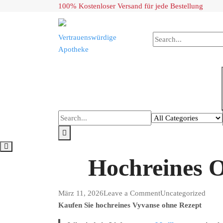
Skip
100% Kostenloser Versand für jede Bestellung
to
content
Vertrauenswürdige
Apotheke
Hochreines Oxy
on
März 11, 2026
Leave a Comment
Uncategorized
Kaufen Sie hochreines Vyvanse ohne Rezept