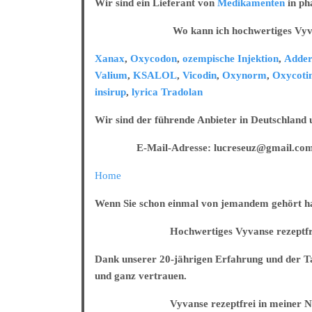
Wir sind ein Lieferant von
Medikamenten
in ph
Hochreines
Oxycontin
Wo kann ich hochwertiges Vyvanse 
ohne
Rezept
Xanax
,
Oxycodon
,
ozempische Injektion
,
Adder
online
Valium
,
KSALOL
,
Vicodin
,
Oxynorm
,
Oxycoti
insirup
,
lyrica
Tradolan
Wir sind der führende Anbieter in Deutschland
E-Mail-Adresse: lucreseuz@gmail.co
Home
Wenn Sie schon einmal von jemandem gehört habe
Hochwertiges Vyvanse rezeptfrei in
Dank unserer 20-jährigen Erfahrung und der Tat
und ganz vertrauen.
Vyvanse rezeptfrei in meiner Näh