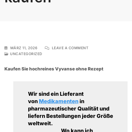
ON
MÄRZ 11, 2026
LEAVE A COMMENT
ADDERALL
UNCATEGORIZED
OHNE
REZEPT
Kaufen Sie hochreines Vyvanse ohne Rezept
ONLINE
KAUFEN
Wir sind ein Lieferant
von
Medikamenten
in
pharmazeutischer Qualität und
liefern Bestellungen jeder Größe
weltweit.
Wo kann ich