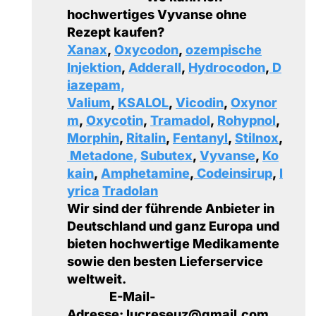
hochwertiges Vyvanse ohne
Rezept kaufen?
Xanax
,
Oxycodon
,
ozempische
Injektion
,
Adderall
,
Hydrocodon
,
D
iazepam,
Valium
,
KSALOL
,
Vicodin
,
Oxynor
m
,
Oxycotin
,
Tramadol
,
Rohypnol
,
Morphin
,
Ritalin
,
Fentanyl
,
Stilnox
,
Metadone,
Subutex
,
Vyvanse
,
Ko
kain
,
Amphetamine
,
Codeinsirup
,
l
yrica
Tradolan
Wir sind der führende Anbieter in
Deutschland und ganz Europa und
bieten hochwertige Medikamente
sowie den besten Lieferservice
weltweit.
E-Mail-
Adresse: lucreseuz@gmail.com