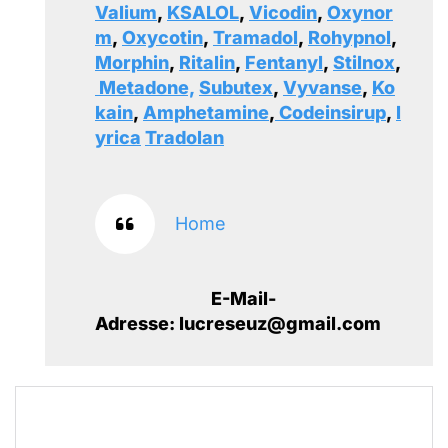
Valium
,
KSALOL
,
Vicodin
,
Oxynor
m
,
Oxycotin
,
Tramadol
,
Rohypnol
,
Morphin
,
Ritalin
,
Fentanyl
,
Stilnox
,
Metadone,
Subutex
,
Vyvanse
,
Ko
kain
,
Amphetamine
,
Codeinsirup
,
l
yrica
Tradolan
Home
E-Mail-
Adresse: lucreseuz@gmail.com