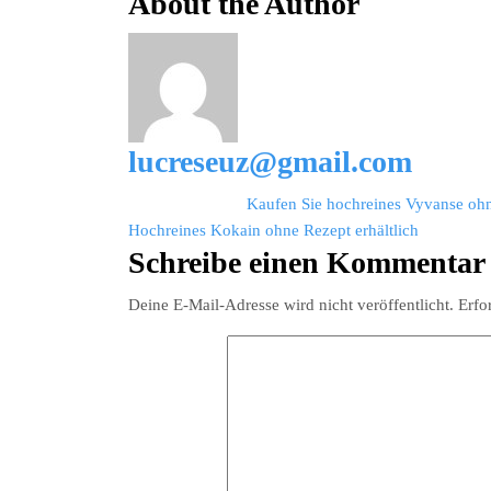
About the Author
ohne
Rezept
online
in
meiner
lucreseuz@gmail.com
Nähe
kaufez
Beitragsnavigation
Kaufen Sie hochreines Vyvanse ohne
Hochreines Kokain ohne Rezept erhältlich
Schreibe einen Kommentar
Deine E-Mail-Adresse wird nicht veröffentlicht.
Erfo