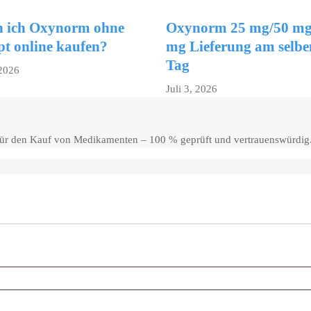
 ich Oxynorm ohne
Oxynorm 25 mg/50 mg
pt online kaufen?
mg Lieferung am selbe
Tag
 2026
Juli 3, 2026
 für den Kauf von Medikamenten – 100 % geprüft und vertrauenswürdig
Copyright © 2026 Hello Shoppable. Powered by
WordPress