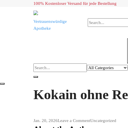
Skip
100% Kostenloser Versand für jede Bestellung
to
content
Vertrauenswürdige
Apotheke
Kokain ohne Rez
on
Jan. 20, 2026
Leave a Comment
Uncategorized
Kokain