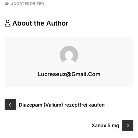
XANAX
UNCATEGORIZED
IN
MEINER
NÄHE
About the Author
Lucreseuz@gmail.com
Beitragsnavigation
Diazepam (Valium) rezeptfrei kaufen
Xanax 5 mg