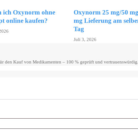
 ich Oxynorm ohne
Oxynorm 25 mg/50 mg
pt online kaufen?
mg Lieferung am selbe
Tag
 2026
Juli 3, 2026
 für den Kauf von Medikamenten – 100 % geprüft und vertrauenswürdig
Copyright © 2026 Hello Shoppable. Powered by
WordPress