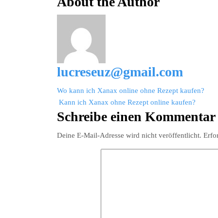
About the Author
Xanax
rezeptfrei
online
kaufen
lucreseuz@gmail.com
Beitragsnavigation
Wo kann ich Xanax online ohne Rezept kaufen?
Kann ich Xanax ohne Rezept online kaufen?
Schreibe einen Kommentar
Deine E-Mail-Adresse wird nicht veröffentlicht.
Erfo