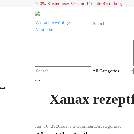
Skip
100% Kostenloser Versand für jede Bestellung
to
content
Vertrauenswürdige
Apotheke
Xanax rezeptfr
on
Jan. 16, 2026
Leave a Comment
Uncategorized