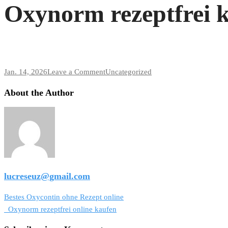
Oxynorm rezeptfrei 
on
Jan. 14, 2026
Leave a Comment
Uncategorized
Oxynorm
About the Author
rezeptfrei
kaufen
lucreseuz@gmail.com
Beitragsnavigation
Bestes Oxycontin ohne Rezept online
Oxynorm rezeptfrei online kaufen