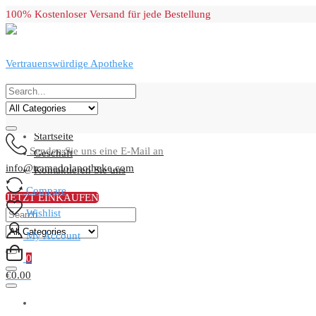
Skip
100% Kostenloser Versand für jede Bestellung
to
content
Vertrauenswürdige Apotheke
Primary Menu
Startseite
Senden Sie uns eine E-Mail an
Geschäft
info@tramadolapotheke.com
Kontaktieren Sie uns
Compare
JETZT EINKAUFEN
Wishlist
My Account
0
€0.00