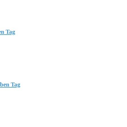
en Tag
lben Tag